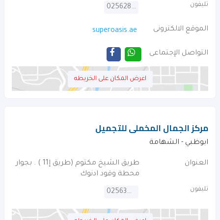
تليفون
025628888
الموقع الالكترونى
superoasis.ae
التواصل الإجتماعى
اعرض المكان على الخريطه
مركز الجمال المخملى للتجميل
ابوظبي - الشهامة
العنوان
طريق الشيخ مكتوم (طريق إ11 ) . بجوار
محطة وقود ادنوك
تليفون
025634677