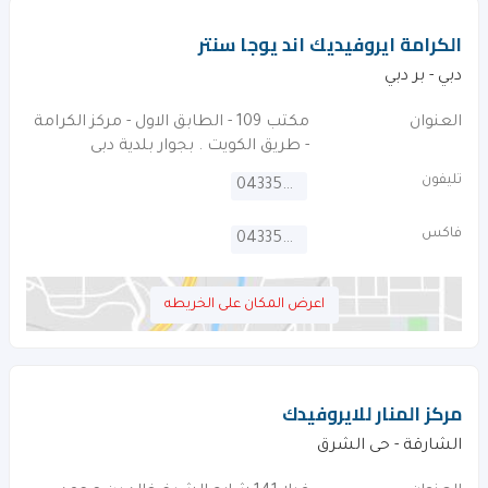
الكرامة ايروفيديك اند يوجا سنتر
دبي - بر دبي
العنوان
مكتب 109 - الطابق الاول - مركز الكرامة
- طريق الكويت . بجوار بلدية دبى
تليفون
043355288
فاكس
043354690
اعرض المكان على الخريطه
مركز المنار للايروفيدك
الشارقة - حى الشرق