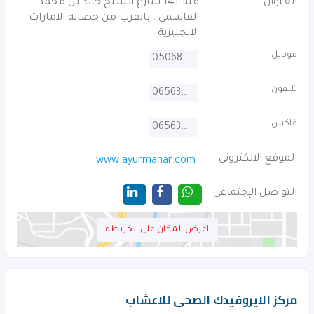
العنوان
فيلا 141 شارع الشيخ خالد بن محمد
القاسمى . بالقرب من حضانة الامارات
الانجليزية
موبايل
0506858571
تليفون
065634777
فاكس
065634700
الموقع الالكترونى
www.ayurmanar.com
التواصل الإجتماعى
اعرض المكان على الخريطه
مركز الايروفيدك الصحى للاعشاب