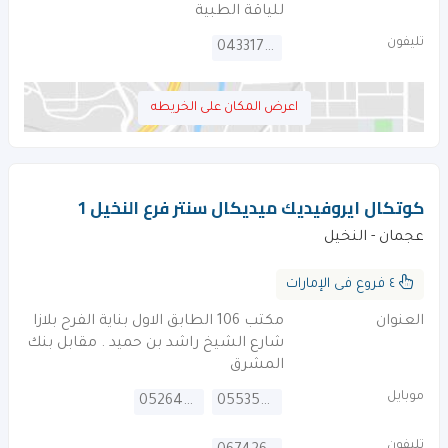
للياقة الطبية
تليفون
043317717
اعرض المكان على الخريطه
كوتكال ايروفيديك ميديكال سنتر فرع النخيل 1
عجمان - النخيل
٤ فروع فى الإمارات
العنوان
مكتب 106 الطابق الاول بناية الفرح بلازا
شارع الشيخ راشد بن حميد . مقابل بنك
المشرق
موبايل
0526474941
0553564190
تليفون