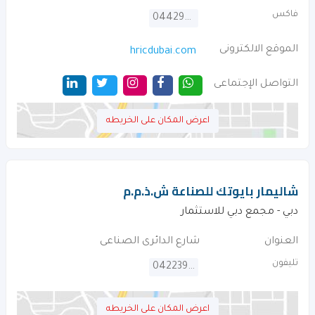
فاكس
044290039
الموقع الالكترونى
hricdubai.com
التواصل الإجتماعى
اعرض المكان على الخريطه
شاليمار بايوتك للصناعة ش.ذ.م.م
دبي - مجمع دبي للاستثمار
العنوان
شارع الدائرى الصناعى
تليفون
042239474
اعرض المكان على الخريطه