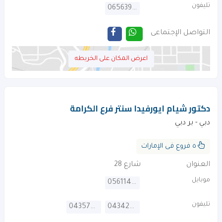
تليفون
065639530
التواصل الإجتماعى
اعرض المكان على الخريطه
دكتور شيام ايورفيدا سنتر فرع الكرامة
دبي - بر دبي
٥ فروع فى الإمارات
العنوان
شارع 28
موبايل
0561144248
تليفون
043578644
043426434