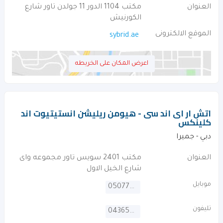
العنوان
مكتب 1104 الدور 11 جولدن تاور شارع
الكورنيش
الموقع الالكترونى
sybrid.ae
اعرض المكان على الخريطه
اتش ار اى اند سى - هيومن ريليشن انستيتيوت اند
كلينكس
دبي - جميرا
العنوان
مكتب 2401 سويس تاور مجموعه واى
شارع الخيل الاول
موبايل
0507782785
تليفون
043658498