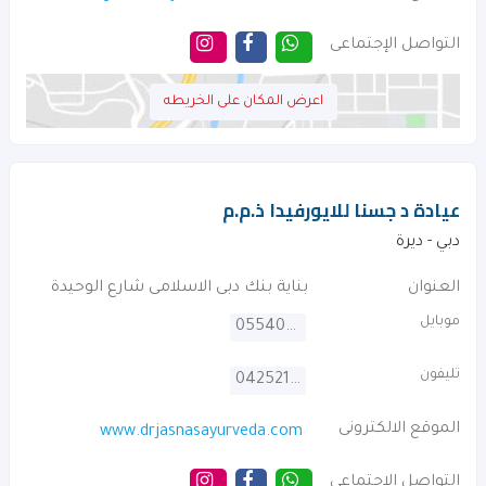
التواصل الإجتماعى
اعرض المكان على الخريطه
عيادة د جسنا للايورفيدا ذ.م.م
دبي - ديرة
العنوان
بناية بنك دبى الاسلامى شارع الوحيدة
موبايل
0554009339
تليفون
042521010
الموقع الالكترونى
www.drjasnasayurveda.com
التواصل الإجتماعى