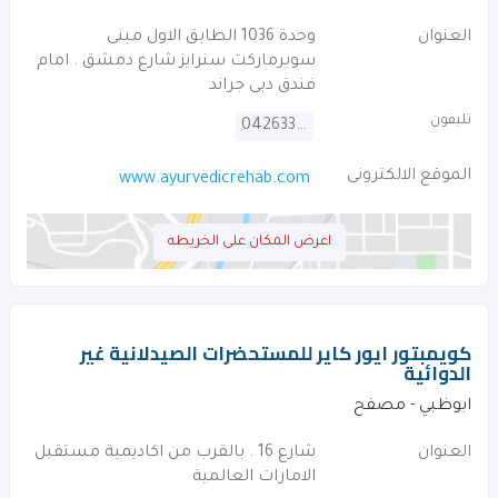
العنوان
وحدة 1036 الطابق الاول مبنى
سوبرماركت سنرايز شارع دمشق . امام
فندق دبى جراند
تليفون
042633646
الموقع الالكترونى
www.ayurvedicrehab.com
اعرض المكان على الخريطه
كويمبتور ايور كاير للمستحضرات الصيدلانية غير
الدوائية
ابوظبي - مصفح
العنوان
شارع 16 . بالقرب من اكاديمية مستقبل
الامارات العالمية