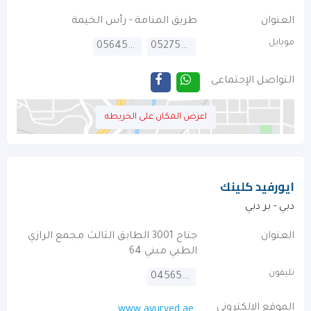
العنوان
طريق المنامة - رأس الخيمة
موبايل
0564563626
0527504263
التواصل الإجتماعى
اعرض المكان على الخريطه
ايورفيد كلينك
دبي - بر دبي
العنوان
جناح 3001 الطابق الثالث مجمع الرازي
الطبي مبني 64
تليفون
045656486
الموقع الالكترونى
www.ayurved.ae