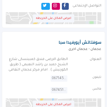
التواصل الإجتماعى
اعرض المكان على الخريطه
سوفتاتش أيورفيدا سبا
عجمان - عجمان اخرى
العنوان
الطابق الارضى فندق كمبينسكى شارع
الشيخ حميد بن راشد النعيمى ( طريق
الكورنيش ) . امام مركز عجمان الثقافى
تليفون
067145535
فاكس
067451222
اعرض المكان على الخريطه