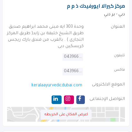
مركز كيرالا ايورفيدك ذ م م
دبي - بر دبي
العنوان
وحدة 303 ايه مبنى محمد ابراهيم صديق
طريق الشيخ خليفة بن زايد( طريق المركز
التجارى ) . بالقرب من فندق بارك ريجس
كريسكين دبى
تليفون
043966630
فاكس
043966636
الموقع الالكترونى
keralaayurvedicdubai.com
التواصل الإجتماعى
اعرض المكان على الخريطه