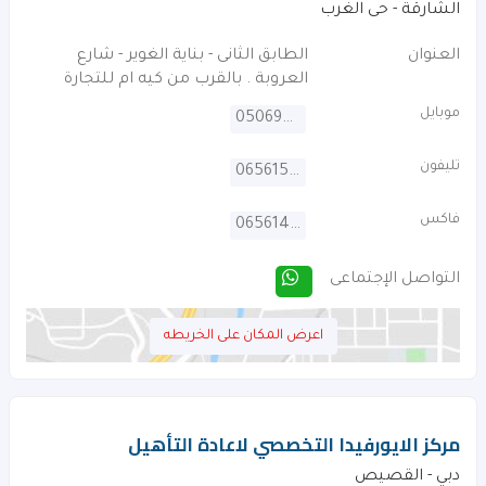
الشارقة - حى الغرب
العنوان
الطابق الثانى - بناية الغوير - شارع
العروبة . بالقرب من كيه ام للتجارة
موبايل
0506965113
تليفون
065615434
فاكس
065614313
التواصل الإجتماعى
اعرض المكان على الخريطه
مركز الايورفيدا التخصصي لاعادة التأهيل
دبي - القصيص