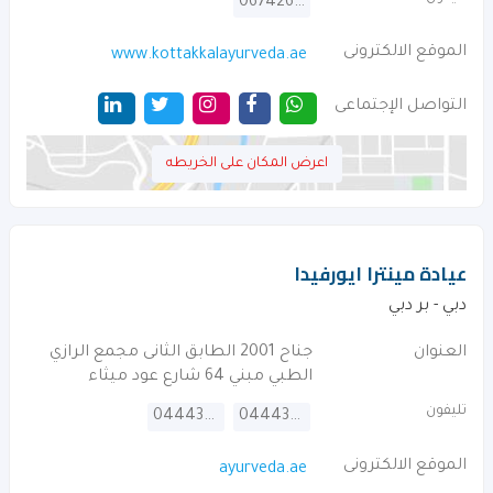
067426664
الموقع الالكترونى
www.kottakkalayurveda.ae
التواصل الإجتماعى
اعرض المكان على الخريطه
عيادة مينترا ايورفيدا
دبي - بر دبي
العنوان
جناح 2001 الطابق الثانى مجمع الرازي
الطبي مبني 64 شارع عود ميثاء
تليفون
044434933
044434934
الموقع الالكترونى
ayurveda.ae