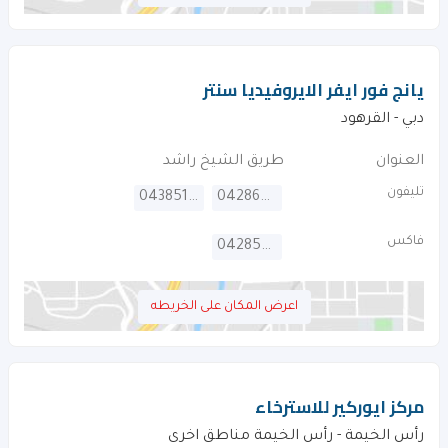
يانج فور ايفر الايروفيديا سنتر
دبي - القرهود‎
العنوان
طريق الشيخ راشد
تليفون
043851370
042869444
فاكس
042855701
اعرض المكان على الخريطه
مركز ايوركير للاسترخاء
رأس الخيمة - رأس الخيمة مناطق اخرى