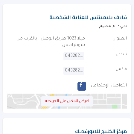
فايف يليمينتس للعناية الشخصية
دبي - ام سقيم
العنوان
فيلا 1023 طريق الوصل . بالقرب من
شويترامس
تليفون
043282289
فاكس
043282189
التواصل الإجتماعى
اعرض المكان على الخريطه
مركز الخليج للايورفديك