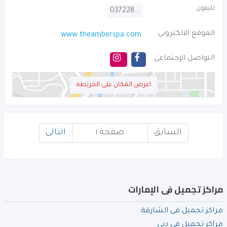
تليفون
037228006
الموقع الالكترونى
www.theamberspa.com
التواصل الإجتماعى
اعرض المكان على الخريطه
السابق
صفحة ١
التالى
مراكز تجميل فى الإمارات
مراكز تجميل فى الشارقة
مراكز تجميل فى دبي