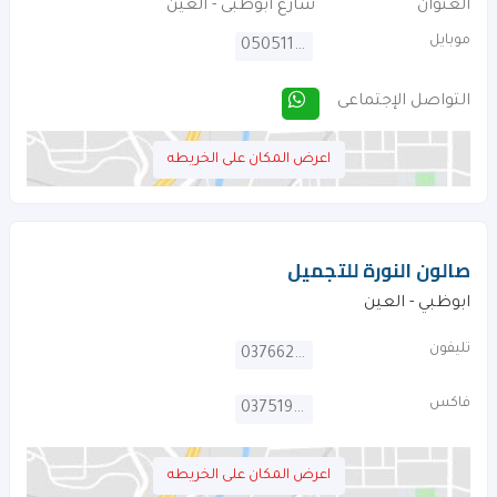
العنوان
شارع ابوظبى - العين
موبايل
0505110161
التواصل الإجتماعى
اعرض المكان على الخريطه
صالون النورة للتجميل
ابوظبي - العين
تليفون
037662691
فاكس
037519765
اعرض المكان على الخريطه