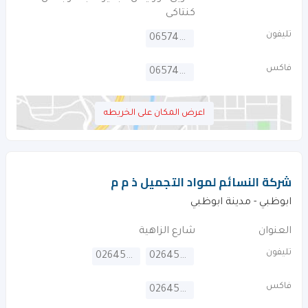
كنتاكى
تليفون
065748211
فاكس
065748266
اعرض المكان على الخريطه
شركة النسائم لمواد التجميل ذ م م
ابوظبي - مدينة ابوظبي
العنوان
شارع الزاهية
تليفون
026454848
026454848
فاكس
026454844