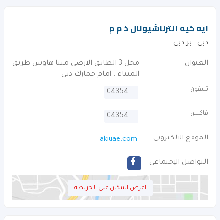
ايه كيه انترناشيونال ذ م م
دبي - بر دبي
العنوان
محل 3 الطابق الارضى مينا هاوس طريق
الميناء . امام جمارك دبى
تليفون
043544552
فاكس
043544559
الموقع الالكترونى
akiuae.com
التواصل الإجتماعى
اعرض المكان على الخريطه