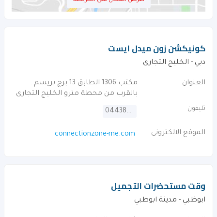
اعرض المكان على الخريطه
كونيكشن زون ميدل ايست
دبي - الخليج التجارى
العنوان
مكتب 1306 الطابق 13 برج بريسم .
بالقرب من محطة مترو الخليج التجارى
تليفون
044387747
الموقع الالكترونى
connectionzone-me.com
وقت مستحضرات التجميل
ابوظبي - مدينة ابوظبي