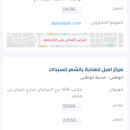
تليفون
042969645
الموقع الالكترونى
alamalzein.com
اعرض المكان على الخريطه
مركز امبل للعناية بالشعر للسيدات
ابوظبي - مدينة ابوظبي
العنوان
مكتب 604 برج السامان شارع حمدان بن
محمد
موبايل
0556625655
تليفون
025502799