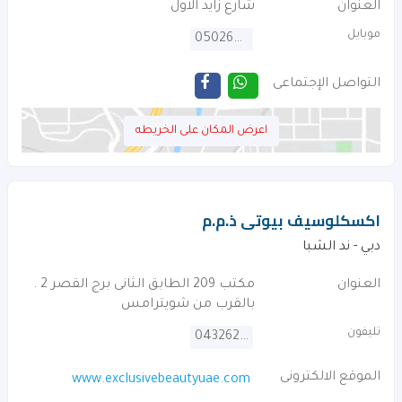
العنوان
شارع زايد الاول
موبايل
0502684808
التواصل الإجتماعى
اعرض المكان على الخريطه
اكسكلوسيف بيوتى ذ.م.م
دبي - ند الشبا
العنوان
مكتب 209 الطابق الثانى برج القصر 2 .
بالقرب من شويترامس
تليفون
043262822
الموقع الالكترونى
www.exclusivebeautyuae.com