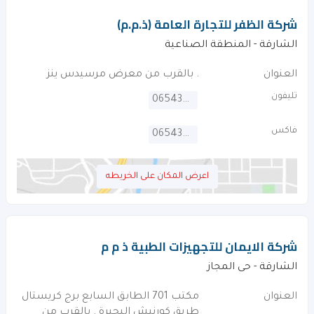
شركة الظفر للتجارة العامة (ذ.م.م)
الشارقة - المنطقة الصناعية
العنوان
. بالقرب من معرض مرسيدس ينز
تليفون
065439478
فاكس
065439479
اعرض المكان على الخريطه
شركة الايمان للتجهيزات الطبية ذ م م
الشارقة - حى المجاز
العنوان
مكتب 701 الطابق السابع برج كريستال
طريق كورنيش البحيرة . بالقرب من