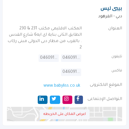
بيبى ليس
دبي - القرهود‎
العنوان
المكتب الاقليمى مكتب 231 & 230
الطابق الثانى بناية اى ايه6 شارع القدس
. بالقرب من مطار دبى الدولى مبنى ركاب
2
تليفون
046091814
046091813
فاكس
046091815
الموقع الالكترونى
www.babyliss.co.uk
التواصل الإجتماعى
اعرض المكان على الخريطه