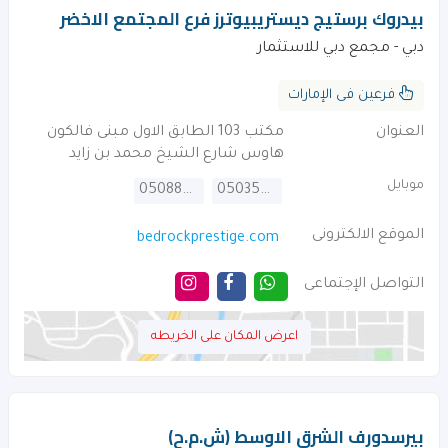
بيدروك برستيج ديستريبيوترز فرع المجتمع الاخضر
دبي - مجمع دبي للاستثمار
فرعين فى الإمارات
العنوان
مكتب 103 الطابق الاول مبنى فالكون
هاوس شارع الشيخ محمد بن زايد
موبايل
0508898965
0503593454
الموقع الالكترونى
bedrockprestige.com
التواصل الإجتماعى
اعرض المكان على الخريطه
بيرسدورف الشرق الاوسط (ش.م.ح)