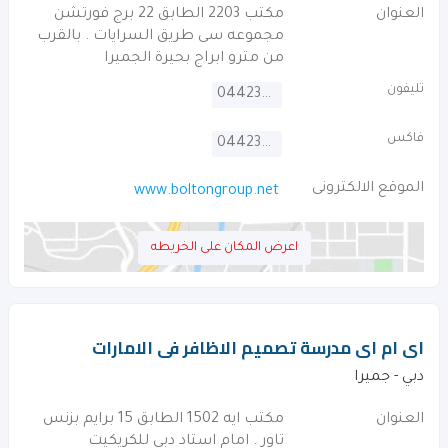
العنوان
مكتب 2203 الطابق 22 برج فورتشن
مجموعه سى طريق السرايات . بالقرب
من مترو ابراج بحيرة الجميرا
تليفون
044230618
فاكس
044230635
الموقع الالكترونى
www.boltongroup.net
اعرض المكان على الخريطه
اى ام اى مدرسة تصميم الاظافر فى الامارات
دبي - جميرا
العنوان
مكتب ايه 1502 الطابق 15 برايم بزنس
تاور . امام استاد دبي للكريكيت