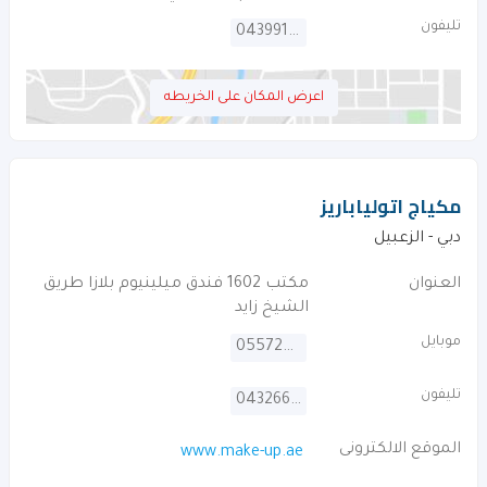
تليفون
043991331
اعرض المكان على الخريطه
مكياج اتولياباريز
دبي - الزعبيل
العنوان
مكتب 1602 فندق ميلينيوم بلازا طريق
الشيخ زايد
موبايل
0557261703
تليفون
043266836
الموقع الالكترونى
www.make-up.ae