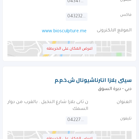
تليفون
043414820
فاكس
043232269
الموقع الالكترونى
www.biosculpture.me
اعرض المكان على الخريطه
سيتى بلازا انترناشيونال ش.ذ.م.م
دبي - ديرة السوق
العنوان
ن ثانى بلازا شارع النخيل . بالقرب من دوار
السمك
تليفون
042278549