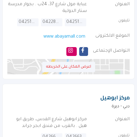
العنوان
عباية مول شارع 37، 24ب . بجوار مدرسة
ستار الدولية
تليفون
042515111
042285555
042514071
الموقع الالكترونى
www.abayamall.com
التواصل الإجتماعى
اعرض المكان على الخريطه
مركز ابوهيل
دبي - ديرة
العنوان
مركز ابوهيل شارع القدس، طريق ابو
هيل . بالقرب من فندق ابجر جراند
تليفون