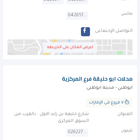
042669600
042663333
فاكس
042651783
التواصل الإجتماعى
اعرض المكان على الخريطه
محلات ابو حليقة فرع المركزية
ابوظبي - مدينة ابوظبي
٧ فروع فى الإمارات
العنوان
شارع خليفة بن زايد الاول . بالقرب من
السوق المركزى
تليفون
026227755