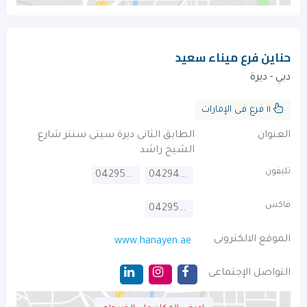
حناين فرع ميناء سعيد
دبي - ديرة
١١ فرع فى الإمارات
العنوان
الطابق الثانى ديرة سيتى سنتر شارع
الشيخ راشد
تليفون
042950005
042944473
فاكس
042950006
الموقع الالكترونى
www.hanayen.ae
التواصل الإجتماعى