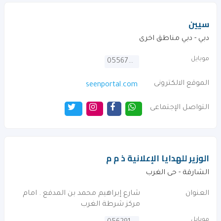
سيين
دبي - دبي مناطق اخرى
موبايل
0556799914
الموقع الالكترونى
seenportal.com
التواصل الإجتماعى
الوزير للهدايا الإعلانية ذ م م
الشارقة - حى الغرب
العنوان
شارع إبراهيم محمد بن المدفع . امام
مركز شرطة الغرب
موبايل