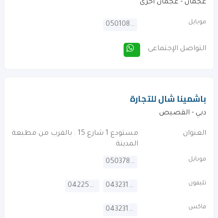
عجمان - عجمان اخرى
موبايل
0501083111
التواصل الإجتماعى
باشمينا شال للتجارة
دبي - القصيص
العنوان
مستودع 1 شارع 15 . بالقرب من مطبعة
المدينة
موبايل
0503781881
تليفون
042253347
043231725
فاكس
043231726