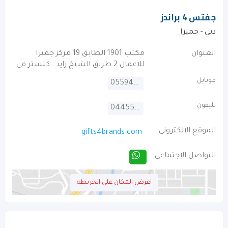
جفتس 4 براندز
دبي - جميرا
العنوان
مكتب 1901 الطابق 19 مركز جميرا
للاعمال 2 طريق الشيخ زايد . كلستر فى
موبايل
0559414681
تليفون
044551440
الموقع الالكترونى
gifts4brands.com
التواصل الإجتماعى
اعرض المكان على الخريطه