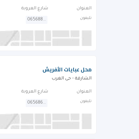
العنوان
شارع العروبة
تليفون
065688220
محل عبايات الأفريش
الشارقة - حى الغرب
العنوان
شارع العروبة
تليفون
065686286