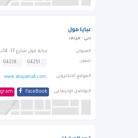
عبايا مول
دبي - مردف
العنوان
عباية مول شارع 37، 24ب . بجوار مدرسة ستار الدولية
تليفون
042285555
042514071
الموقع الالكترونى
www.abayamall.com
التواصل الإجتماعى
FaceBook
agram