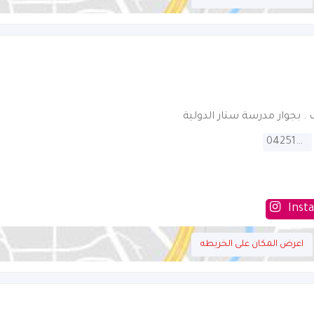
042515111
Inst
اعرض المكان على الخريطه