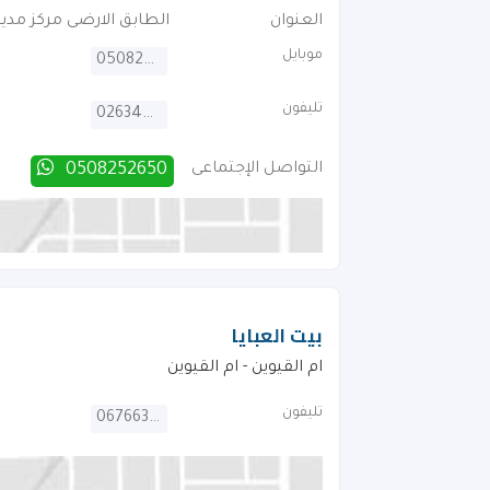
العنوان
الطابق الارضى مركز مدي
موبايل
0508252650
تليفون
026340068
التواصل الإجتماعى
0508252650
بيت العبايا
ام القيوين - ام القيوين
تليفون
067663863