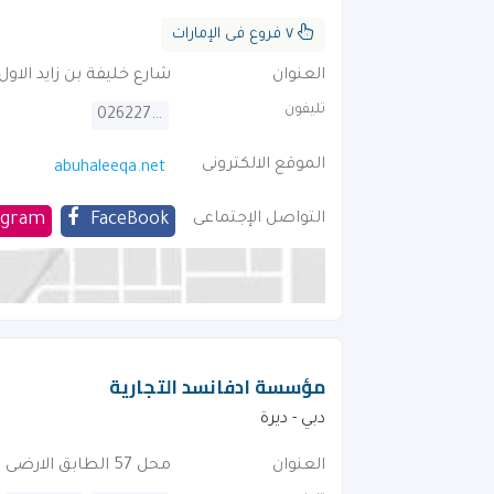
٧ فروع فى الإمارات
العنوان
شارع خليفة بن زايد الاو
تليفون
026227755
الموقع الالكترونى
abuhaleeqa.net
التواصل الإجتماعى
FaceBook
agram
مؤسسة ادفانسد التجارية
دبي - ديرة
العنوان
محل 57 الطابق الارضى مركز ابو هيل طريق ابو هيل . بالقرب من فندق ابجر جراند