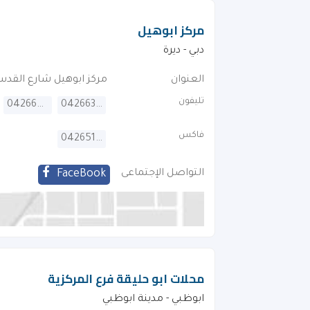
مركز ابوهيل
دبي - ديرة
العنوان
مركز ابوهيل شارع القدس،
تليفون
042669600
042663333
فاكس
042651783
التواصل الإجتماعى
FaceBook
محلات ابو حليقة فرع المركزية
ابوظبي - مدينة ابوظبي