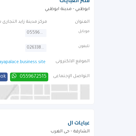
قصر العبايات
ابوظبي - مدينة ابوظبي
العنوان
مركز مدينة زايد التجارى 
موبايل
0559672515
تليفون
026338008
الموقع الالكترونى
ayapalace.business.site
التواصل الإجتماعى
0559672515
ook
عبايات ال
الشارقة - حى الغرب