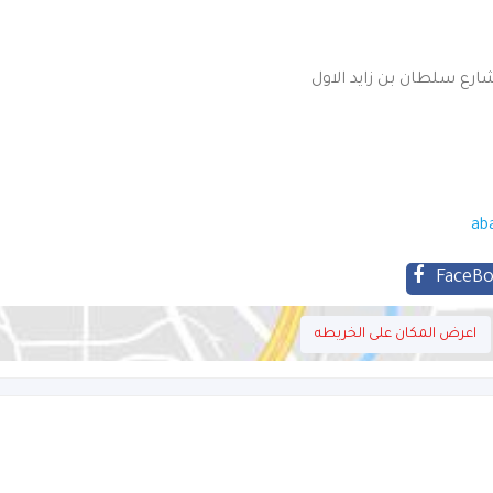
شارع سلطان بن زايد الاول
ab
FaceB
اعرض المكان على الخريطه