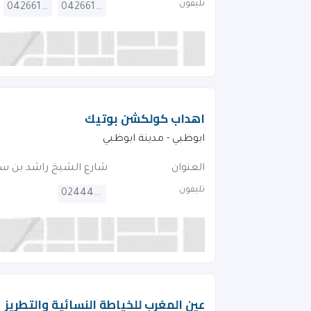
تليفون
042661118
042661114
اهداب كولكشن بوتيك
ابوظبي - مدينة ابوظبي
العنوان
شارع الشيخ راشد بن س
تليفون
024449449
عين المغرب للخياطة النسائية والتطريز