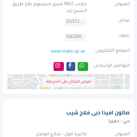
العنوان
مكتب 1602 فندق ميلينيوم بلازا طريق
الشيخ زايد
موبايل
0557261703
تليفون
043266836
الموقع الالكترونى
www.make-up.ae
التواصل الإجتماعى
اعرض المكان على الخريطه
صالون افيدا دبى فلاج شيب
دبي - جميرا
العنوان
غاليريا مول - شارع الوصل