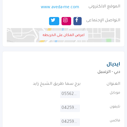
الموقع الالكترونى
www.aveda-me.com
التواصل الإجتماعى
اعرض المكان على الخريطه
ايديال
دبي - الزعبيل
العنوان
برج سما طريق الشيخ زايد
موبايل
0556292853
تليفون
042594665
فاكس
042594669