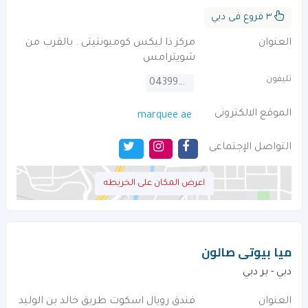
٣ فروع فى دبي
العنوان
مركز ذا ليكس كوميونتيتى . بالقرب من
شويترامس
تليفون
043995336
الموقع الالكترونى
marquee.ae
التواصل الإجتماعى
اعرض المكان على الخريطه
ميا بيوتى صالون
دبي - بر دبي
العنوان
فندق رويال اسكوت طريق خالد بن الوليد