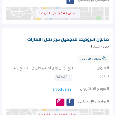
التواصل الإجتماعى
اعرض المكان على الخريطه
صالون افروديفا للتجميل فرع تلال الامارات
دبي - جميرا
فرعين فى دبي
العنوان
برج او ان واى اكس طريق الشيخ زايد
تليفون
044434505
الموقع الالكترونى
afrodiva.ae
التواصل الإجتماعى