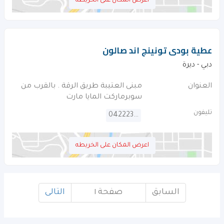
اعرض المكان على الخريطه
عطية بودى تونينج اند صالون
دبي - ديرة
العنوان
مبنى العتيبة طريق الرقة . بالقرب من
سوبرماركت المايا مارت
تليفون
042223398
اعرض المكان على الخريطه
السابق
صفحة ١
التالى