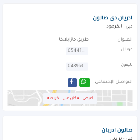
ادريان دى صالون
دبي - القرهود‎
العنوان
طريق كازابلانكا
موبايل
0544100149
تليفون
043963807
التواصل الإجتماعى
اعرض المكان على الخريطه
صالون ادريان
دبي - بر دبي