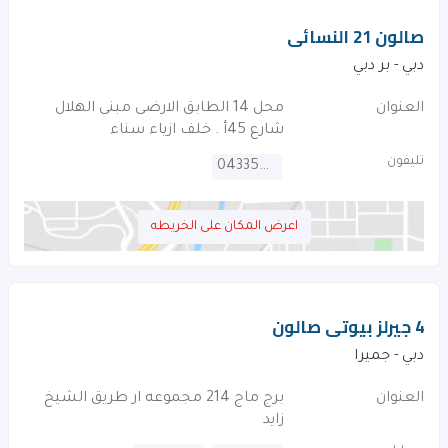
صالون 21 النسائى
دبي - بر دبي
العنوان
محل 14 الطابق الارضى مبنى الهلال
شارع 45أ . خلف ازياء سناء
تليفون
043355910
اعرض المكان على الخريطه
4 جيرلز بيوتى صالون
دبي - جميرا
العنوان
برج ماج 214 مجموعه ار طريق الشيخ
زايد