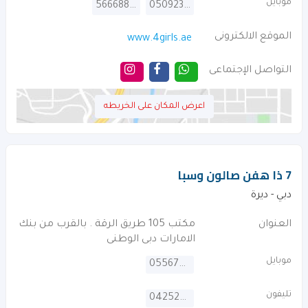
موبايل
566688998
0509235106
الموقع الالكترونى
www.4girls.ae
التواصل الإجتماعى
اعرض المكان على الخريطه
7 ذا هفن صالون وسبا
دبي - ديرة
العنوان
مكتب 105 طريق الرقة . بالقرب من بنك
الامارات دبى الوطنى
موبايل
0556787700
تليفون
042522112