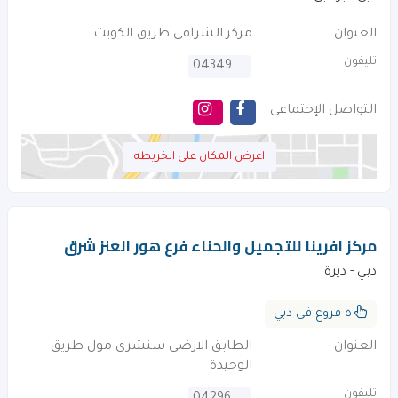
العنوان
مركز الشرافى طريق الكويت
تليفون
043495252
التواصل الإجتماعى
اعرض المكان على الخريطه
مركز افرينا للتجميل والحناء فرع هور العنز شرق
دبي - ديرة
٥ فروع فى دبي
العنوان
الطابق الارضى سنشرى مول طريق
الوحيدة
تليفون