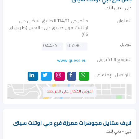
دبي - دبي لاند
العنوان
متجر جى 114/11 الطابق الارضى دبى
اوتليت مول طريق دبى - العين (طريق اى
66)
موبايل
044255841
0559625272
الموقع الالكترونى
www.guess.eu
التواصل الإجتماعى
اعرض المكان على الخريطه
لايف ستايل مجوهرات مميزة فرع دبي اوتلت سيتى
دبي - دبي لاند