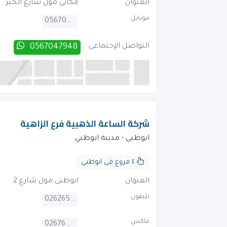
العنوان
مكانى مول شارع الخير
موبايل
0567047948
التواصل الإجتماعى
0567047948
شركة الساعة الذهبية فرع الزاهية
ابوظبي - مدينة ابوظبي
٤ فروع فى ابوظبي
العنوان
ابوظبى مول شارع 2
تليفون
026265400
فاكس
026764101