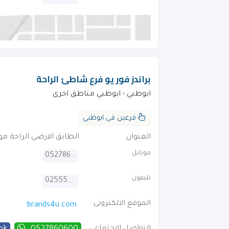
براندز فور يو فرع شاطئ الراحة
ابوظبي - ابوظبي مناطق اخرى
فرعين فى ابوظبي
العنوان
الطابق الارضى الراحة م
موبايل
0527860600
تليفون
025555525
الموقع الالكترونى
brands4u.com