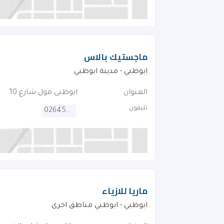
ماجستيك بالاس
ابوظبي - مدينة ابوظبي
العنوان
ابوظبى مول شارع 10
تليفون
026452080
ماريا للازياء
ابوظبي - ابوظبي مناطق اخرى