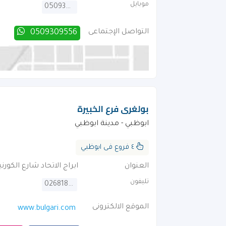
موبايل
0509309556
التواصل الإجتماعى
0509309556
بولغرى فرع الخبيرة
ابوظبي - مدينة ابوظبي
٤ فروع فى ابوظبي
العنوان
ابراج الاتحاد شارع الكور
تليفون
026818828
الموقع الالكترونى
www.bulgari.com