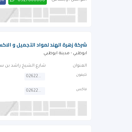
التواصل الإجتماعى
0527860600
ok
شركة زهرة الهند لمواد التجميل و الاك
ابوظبي - مدينة ابوظبي
العنوان
شارع الشيخ راشد بن س
تليفون
026224467
فاكس
026224262