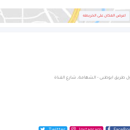
اعرض المكان على الخريطه
ول طريق ابوظبى - الشهامة، شارع القناة