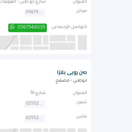
العنوان
شارع ابو ظبى - الغويفات
موبايل
0567946039
التواصل الإجتماعى
0567946039
صن روبى بلازا
ابوظبي - مصفح
العنوان
شارع 16
تليفون
025527152
فاكس
025529152