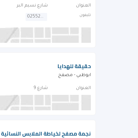
العنوان
شارع نسيم البر
تليفون
025522272
حقيقة للهدايا
ابوظبي - مصفح
العنوان
شارع 9
نجمة مصفح لخياطة الملابس النسائية