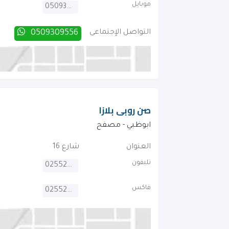
موبايل
0509309556
التواصل الإجتماعى
0509309556
صن روبى بلازا
ابوظبي - مصفح
العنوان
شارع 16
تليفون
025527152
فاكس
025529152