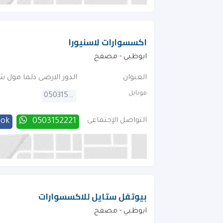
اكسسوارات لاسنيورا
ابوظبي - مصفح
العنوان
الدور الارضى دلما مول شار
موبايل
0503152221
التواصل الإجتماعى
0503152221
ook
بيوتفل ستايل للاكسسوارات
ابوظبي - مصفح