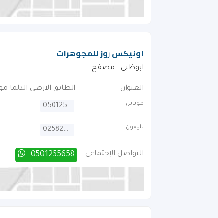
اونيكس روز للمجوهرات
ابوظبي - مصفح
العنوان
الطابق الارضى الدلما مول شارع 19 مد
موبايل
0501255658
تليفون
025820056
التواصل الإجتماعى
0501255658