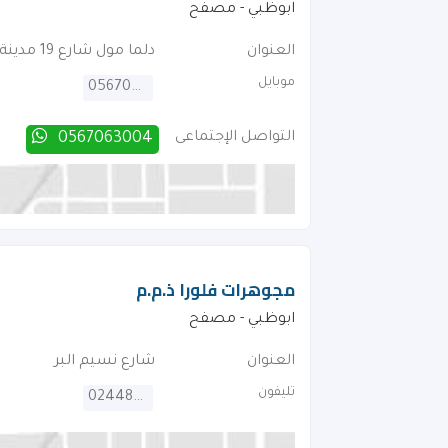
ابوظبي - مصفح
العنوان
دلما مول شارع 19 مدينة ايكاد 1
موبايل
0567063004
التواصل الإجتماعى
0567063004
مجوهرات فلورا ذ.م.م
ابوظبي - مصفح
العنوان
شارع نسيم البر
تليفون
024485884