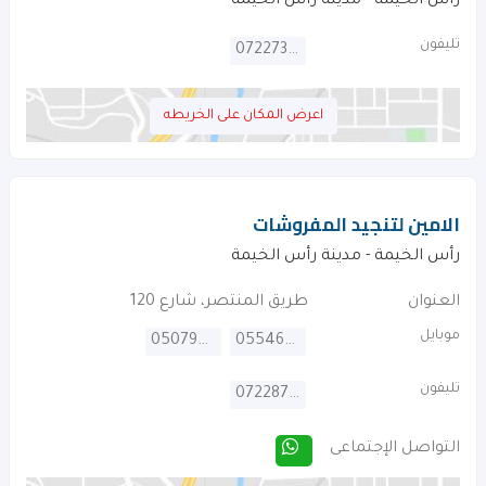
رأس الخيمة - مدينة رأس الخيمة
تليفون
072273383
اعرض المكان على الخريطه
الامين لتنجيد المفروشات
رأس الخيمة - مدينة رأس الخيمة
العنوان
طريق المنتصر، شارع 120
موبايل
0507993084
0554646367
تليفون
072287655
التواصل الإجتماعى