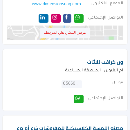
الموقع الالكترونى
www.dimensionsuaq.com
التواصل الإجتماعى
اعرض المكان على الخريطه
ون كرافت للاثاث
ام القيوين - المنطقة الصناعية
موبايل
0566063156
التواصل الإجتماعى
مصنع اللمسة الكلاسيكية للمفروشات فرع أم درع