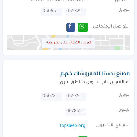
العنوان
. المنطقة الصناعية الجديدة
موبايل
0506502259
0553290336
التواصل الإجتماعى
اعرض المكان على الخريطه
مصنع بدستا للمفروشات ذ.م.م
ام القيوين - ام القيوين مناطق اخرى
موبايل
0507841861
0553575733
تليفون
067861075
الموقع الالكترونى
topsleep.org