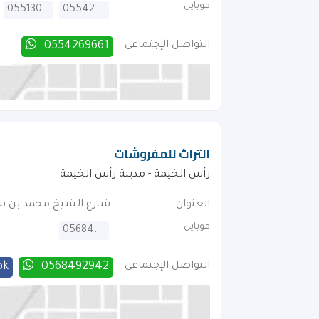
موبايل
0551302099
0554269661
التواصل الإجتماعى
0554269661
التراث للمفروشات
رأس الخيمة - مدينة رأس الخيمة
العنوان
شارع الشيخ محمد بن س
موبايل
0568492942
التواصل الإجتماعى
0568492942
ok