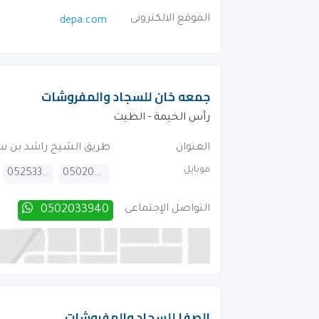
الموقع الالكترونى
depa.com
جمعه خان للسجاد والمفروشات
رأس الخيمة - الظيت
العنوان
طريق الشيخ راشد بن س
موبايل
0525337036
0502033940
التواصل الإجتماعى
0502033940
الصفا للسجاد والمفروشات