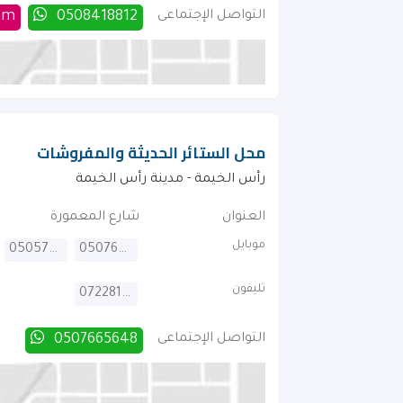
التواصل الإجتماعى
0508418812
am
محل الستائر الحديثة والمفروشات
رأس الخيمة - مدينة رأس الخيمة
العنوان
شارع المعمورة
موبايل
0505790783
0507665648
تليفون
072281490
التواصل الإجتماعى
0507665648