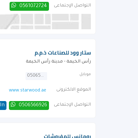
التواصل الإجتماعى
0561072724
ستار وود للصناعات ذ.م.م
رأس الخيمة - مدينة رأس الخيمة
موبايل
0506566926
الموقع الالكترونى
www.starwood.ae
التواصل الإجتماعى
0506566926
In
رومانس للمفروشات