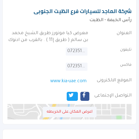
شركة الماجد للسيارات فرع الظيت الجنوبى
رأس الخيمة - الظيت
العنوان
معرض كيا موتورز طريق الشيخ محمد
بن سالم ( طريق إ11 ) . بالقرب من ادنوك
تليفون
072351811
فاكس
072351819
الموقع الالكترونى
www.kia-uae.com
التواصل الإجتماعى
اعرض المكان على الخريطه