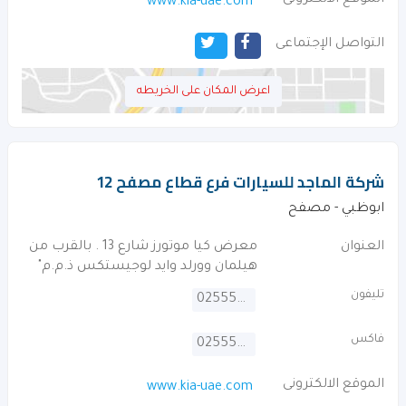
الموقع الالكترونى
www.kia-uae.com
التواصل الإجتماعى
اعرض المكان على الخريطه
شركة الماجد للسيارات فرع قطاع مصفح 12
ابوظبي - مصفح
العنوان
معرض كيا موتورز شارع 13 . بالقرب من
هيلمان وورلد وايد لوجيستكس ذ.م.م"
تليفون
025550170
فاكس
025550106
الموقع الالكترونى
www.kia-uae.com