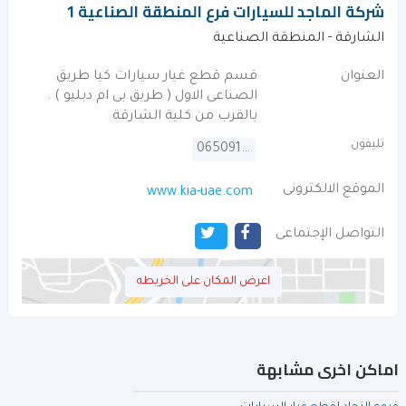
شركة الماجد للسيارات فرع المنطقة الصناعية 1
الشارقة - المنطقة الصناعية
العنوان
قسم قطع غيار سيارات كيا طريق
الصناعى الاول ( طريق بى ام دبليو ) .
بالقرب من كلية الشارقة
تليفون
065091999
الموقع الالكترونى
www.kia-uae.com
التواصل الإجتماعى
اعرض المكان على الخريطه
اماكن اخرى مشابهة