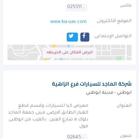
فاكس
025511959
الموقع الالكترونى
www.kia-uae.com
التواصل الإجتماعى
اعرض المكان على الخريطه
شركة الماجد للسيارات فرع الزاهية
ابوظبي - مدينة ابوظبي
العنوان
معرض كيا للسيارات وقسم قطع
الغيار الطابق الارضى مبنى جمعة الماجد
بلوك a شارع العين . بالقرب من ابوظبى
مول
تليفون
026456277