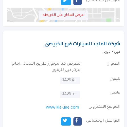
التواصل الإجتماعى
اعرض المكان على الخريطه
شركة الماجد للسيارات فرع الخبيصى
دبي - ديرة
العنوان
معرض كيا موتورز طريق الاتحاد . امام
مركز دبى للزهور
تليفون
042948800
فاكس
042958517
الموقع الالكترونى
www.kia-uae.com
التواصل الإجتماعى