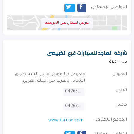
التواصل الإجتماعى
اعرض المكان على الخريطه
شركة الماجد للسيارات فرع الخبيصى
دبي - ديرة
العنوان
معرض كيا موتورز مبنى الشيا طريق
الاتحاد . بالقرب من البنك العربى
تليفون
042665500
فاكس
042682420
الموقع الالكترونى
www.kia-uae.com