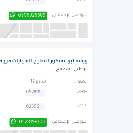
025554377
التواصل الإجتماعى
0506926689
ورشة ابو عسكور لتصليح السيارات فرع ق
ابوظبي - مصفح
العنوان
شارع 12
موبايل
0528198100
تليفون
025554377
التواصل الإجتماعى
0528198100