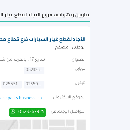
عناوين و هواتف فروع النجاد لقطع غيار ال
النجاد لقطع غيار السيارات فرع قطاع مص
ابوظبي - مصفح
العنوان
شارع 17 . بالقرب من شمس المدينة لتصليح كهرباء السيارات
موبايل
0523267925
تليفون
025551535
026506754
الموقع الالكترونى
pare-parts.business.site
التواصل الإجتماعى
0523267925