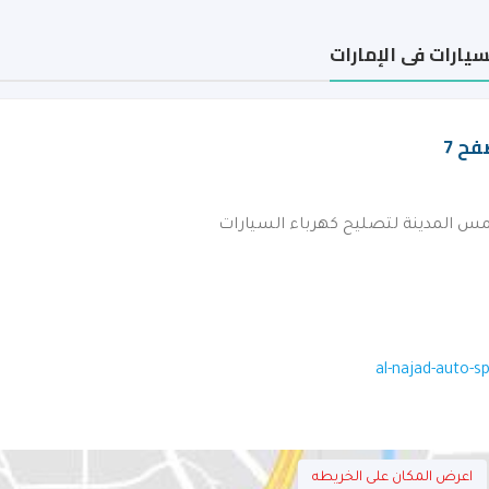
سيارات فى الإمارات
فح 7
al-najad-auto-s
اعرض المكان على الخريطه