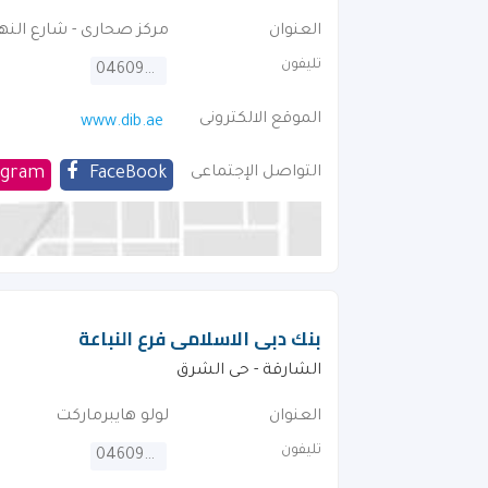
العنوان
مركز صحارى - شارع النه
تليفون
046092222
الموقع الالكترونى
www.dib.ae
التواصل الإجتماعى
FaceBook
agram
بنك دبى الاسلامى فرع النباعة
الشارقة - حى الشرق
العنوان
لولو هايبرماركت
تليفون
046092222