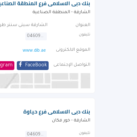
بنك دبى الاسلامى فرع المنطقة الصناعية
الشارقة - المنطقة الصناعية
العنوان
الشارقة سيتى سنتر طري
تليفون
046092222
الموقع الالكترونى
www.dib.ae
التواصل الإجتماعى
FaceBook
agram
بنك دبى الاسلامى فرع حياوة
الشارقة - خور فكان
تليفون
046092222