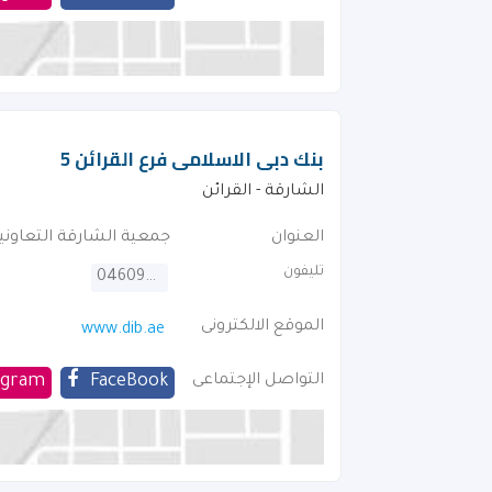
بنك دبى الاسلامى فرع القرائن 5
الشارقة - القرائن
العنوان
جمعية الشارقة التعاوني
تليفون
046092222
الموقع الالكترونى
www.dib.ae
التواصل الإجتماعى
FaceBook
agram