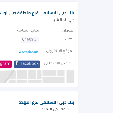
بنك دبى الاسلامى فرع منطقة دبي او
دبي - ند الشبا
العنوان
شارع المنامة
تليفون
046092222
الموقع الالكترونى
www.dib.ae
التواصل الإجتماعى
FaceBook
agram
بنك دبى الاسلامى فرع النهدة
الشارقة - حى النهدة