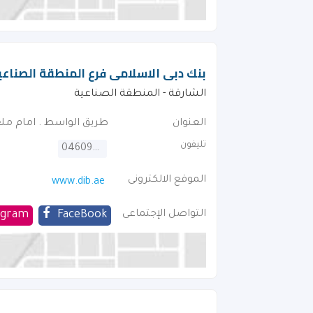
بنك دبى الاسلامى فرع المنطقة الصناعية
الشارقة - المنطقة الصناعية
العنوان
طريق الواسط . امام مل
تليفون
046092222
الموقع الالكترونى
www.dib.ae
التواصل الإجتماعى
FaceBook
agram