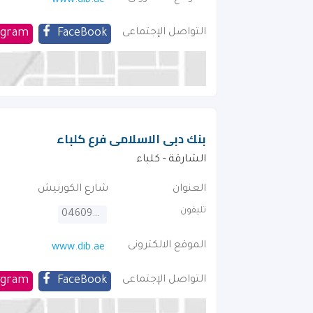
www.dib.ae
التواصل الإجتماعى
FaceBook
agram
بنك دبى الاسلامى فرع كلباء
الشارقة - كلباء
العنوان
شارع الكورنيش
تليفون
046092222
الموقع الالكترونى
www.dib.ae
التواصل الإجتماعى
FaceBook
agram