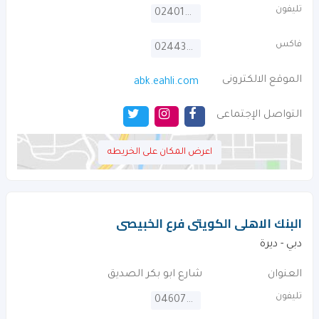
تليفون
024015111
فاكس
024439070
الموقع الالكترونى
abk.eahli.com
التواصل الإجتماعى
اعرض المكان على الخريطه
البنك الاهلى الكويتى فرع الخبيصى
دبي - ديرة
العنوان
شارع ابو بكر الصديق
تليفون
046075555