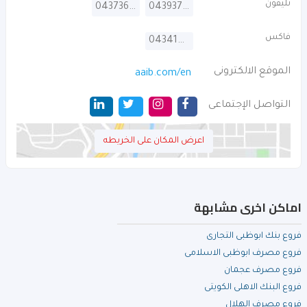
تليفون
043736666
043937773
فاكس
043410066
الموقع الالكترونى
aaib.com/en
التواصل الإجتماعى
اعرض المكان على الخريطه
اماكن اخرى مشابهة
فروع بنك ابوظبى التجارى
فروع مصرف ابوظبى الاسلامى
فروع مصرف عجمان
فروع البنك الاهلى الكويتى
فروع مصرف الهلال