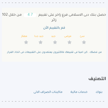
حصل بنك دبى الاسلامى فرع زاخر على تقييم
4.7
من خلال 102
زائر
قم بالتقييم الأن
سئ
مرضى
جيد
جيد جدا
ممتاز
من فضلك.. كن امينا فى تقييمك فالكثيرون يعتمدون على التقييمات فى اتخاذ القرار.
التصنيف
بنوك
خدمات مالية
ماكينات الصراف الالى