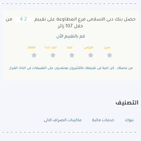
حصل بنك دبى الاسلامى فرع المطاوعة على تقييم
4.2
من
خلال 107 زائر
قم بالتقييم الأن
سئ
مرضى
جيد
جيد جدا
ممتاز
من فضلك.. كن امينا فى تقييمك فالكثيرون يعتمدون على التقييمات فى اتخاذ القرار.
التصنيف
بنوك
خدمات مالية
ماكينات الصراف الالى