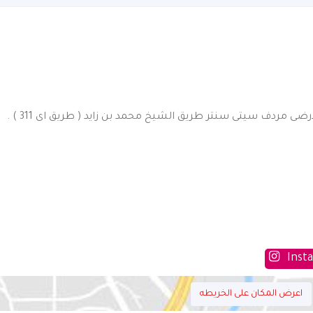
محل سى 070 الطابق الارضى مردف سيتى سنتر طريق الشيخ محمد بن زايد ( طريق اى 311 ) .
Inst
اعرض المكان على الخريطه