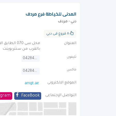
المدنى للخياطة فرع مردف
دبي - مردف
٨ فروع فى دبي
العنوان
بالقرب من سنتربوينت
تليفون
042843444
فاكس
042843111
الموقع الالكترونى
amgt.ae
التواصل الإجتماعى
FaceBook
agram