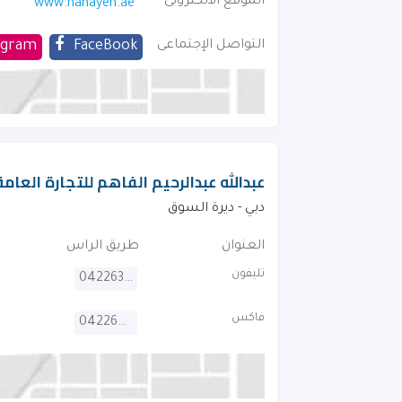
الموقع الالكترونى
www.hanayen.ae
التواصل الإجتماعى
FaceBook
agram
عبدالله عبدالرحيم الفاهم للتجارة العامة
دبي - ديرة السوق
العنوان
طريق الراس
تليفون
042263863
فاكس
042264147