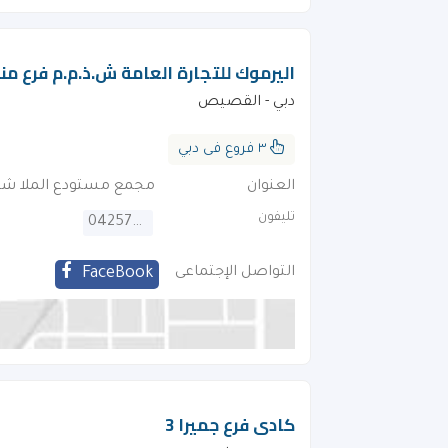
اليرموك للتجارة العامة ش.ذ.م.م فرع م
دبي - القصيص
٣ فروع فى دبي
العنوان
مجمع مستودع الملا شارع 11 . امام حديقة ا
تليفون
042578115
التواصل الإجتماعى
FaceBook
كادى فرع جميرا 3