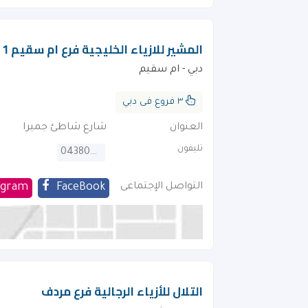
المشير للازياء الخليجية فرع ام سقيم 1
دبي - ام سقيم
٣ فروع فى دبي
العنوان
شارع شاطئ جميرا
تليفون
043805116
التواصل الإجتماعى
FaceBook
agram
التلال للأزياء الرجالية فرع مردف