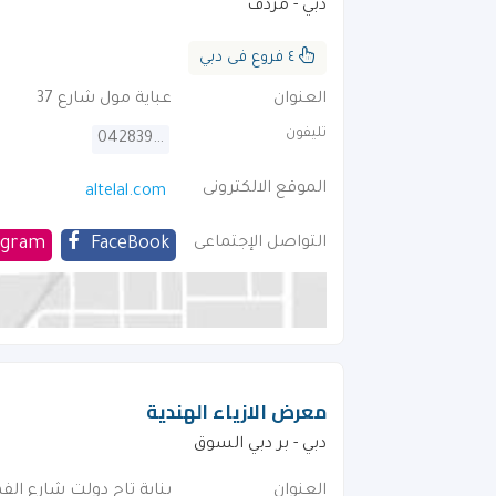
دبي - مردف
٤ فروع فى دبي
العنوان
عباية مول شارع 37
تليفون
042839335
الموقع الالكترونى
altelal.com
التواصل الإجتماعى
FaceBook
agram
معرض الازياء الهندية
دبي - بر دبي السوق
العنوان
بناية تاج دولت شارع الف