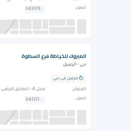
تليفون
043978380
المبروك للخياطة فرع السطوة
دبي - الزعبيل
فرعين فى دبي
العنوان
محل 4 - الطابق الارضى - طريق السطوة . امام محطة حافلات السطوة
تليفون
043321290