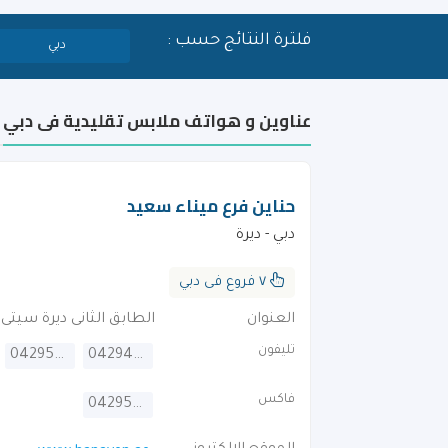
فلترة النتائج حسب :
دبي
عناوين و هواتف ملابس تقليدية فى دبي
حناين فرع ميناء سعيد
دبي - ديرة
٧ فروع فى دبي
العنوان
الطابق الثانى ديرة سيت
تليفون
042950005
042944473
فاكس
042950006