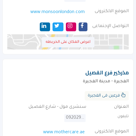
الموقع الالكترونى
www.monsoonlondon.com
التواصل الإجتماعى
اعرض المكان على الخريطه
مذركير فرع الفصيل
الفجيرة - مدينة الفجيرة
فرعين فى الفجيرة
العنوان
سنشرى مول - شارع الفصيل
تليفون
092029656
الموقع الالكترونى
www.mothercare.ae