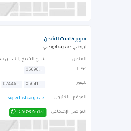
سوبر فاست للشحن
ابوظبي - مدينة ابوظبي
العنوان
شارع الشيخ راشد بن سع
موبايل
0509056131
تليفون
024461553
0504164433
الموقع الالكترونى
superfastcargo.ae
التواصل الإجتماعى
0509056131