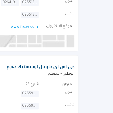
تليفون
026419905
025513310
فاكس
025513320
الموقع الالكترونى
www.fliuae.com
جى اس اى جلوبال لوجيستيك ذ.م.م
ابوظبي - مصفح
العنوان
شارع 28
تليفون
025594418
فاكس
025594408