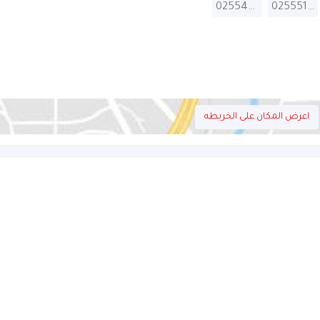
025544088
025551123
اعرض المكان على الخريطه