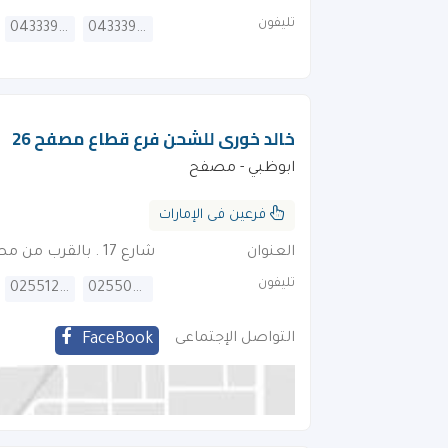
تليفون
043339280
043339282
خالد خورى للشحن فرع قطاع مصفح 26
ابوظبي - مصفح
فرعين فى الإمارات
العنوان
شارع 17 . بالقرب من مصانع معتوق
تليفون
025512626
025509500
التواصل الإجتماعى
FaceBook