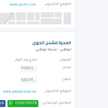
الموقع الالكترونى
www.gsi-int.com
المجرة للشحن الجوى
ابوظبي - مدينة ابوظبي
العنوان
شارع زايد الاول
موبايل
0506139078
تليفون
026278336
الموقع الالكترونى
www.galaxycargo.ae
التواصل الإجتماعى
0506139078
ok