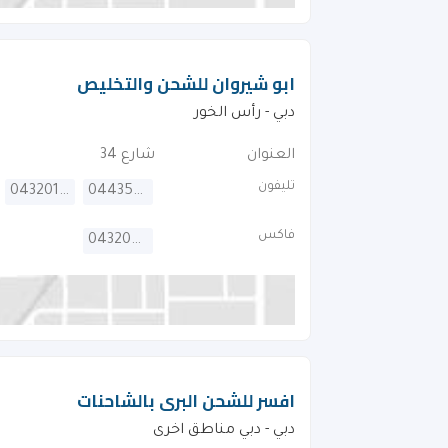
ابو شيروان للشحن والتخليص
دبي - رأس الخور
العنوان
شارع 34
تليفون
043201070
044356068
فاكس
043200210
افسر للشحن البرى بالشاحنات
دبي - دبي مناطق اخرى