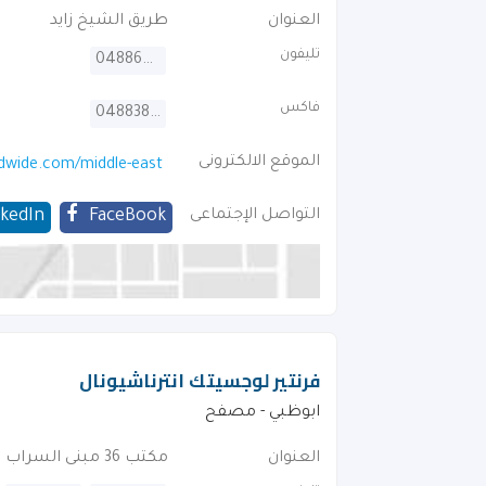
العنوان
طريق الشيخ زايد
تليفون
048864454
فاكس
048838829
الموقع الالكترونى
dwide.com/middle-east
التواصل الإجتماعى
FaceBook
nkedIn
فرنتير لوجسيتك انترناشيونال
ابوظبي - مصفح
العنوان
مكتب 36 مبنى السراب شارع 8 . بالقرب من البنك المتحد المحدود