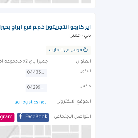
اير كارجو انتجريتورز ذ.م.م فرع ابراج بحير
دبي - جميرا
فرعين فى الإمارات
العنوان
جميرا باي x2 مجموعه اكس شارع الشيخ زايد
تليفون
044357124
فاكس
042997036
الموقع الالكترونى
aci-logistics.net
التواصل الإجتماعى
FaceBook
agram