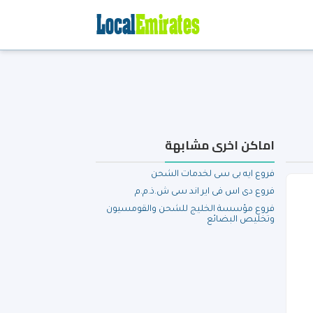
اماكن اخرى مشابهة
فروع ايه بى سى لخدمات الشحن
فروع دى اس فى اير اند سى ش.ذ.م.م
فروع مؤسسة الخليج للشحن والقومسيون
وتخليص البضائع