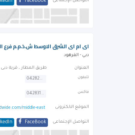
التواصل الإجتماعى
FaceBook
nkedIn
اى ام اى الشرق الاوسط ش.ذ.م.م فرع ال
دبي - القرهود‎
العنوان
طريق المطار ، قرية دبى
تليفون
042825391
فاكس
042831994
الموقع الالكترونى
dwide.com/middle-east
التواصل الإجتماعى
FaceBook
nkedIn