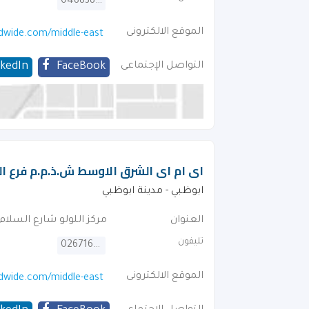
048838829
الموقع الالكترونى
dwide.com/middle-east
التواصل الإجتماعى
FaceBook
nkedIn
اى ام اى الشرق الاوسط ش.ذ.م.م فرع ال
ابوظبي - مدينة ابوظبي
العنوان
مركز اللولو شارع السلام
تليفون
026716910
الموقع الالكترونى
dwide.com/middle-east