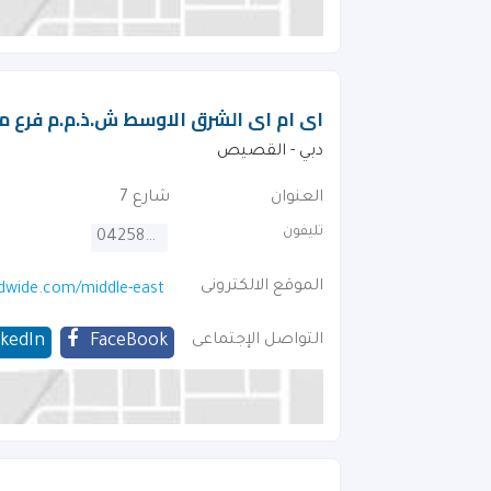
اى ام اى الشرق الاوسط ش.ذ.م.م فرع م
دبي - القصيص
العنوان
شارع 7
تليفون
042583186
الموقع الالكترونى
dwide.com/middle-east
التواصل الإجتماعى
FaceBook
nkedIn