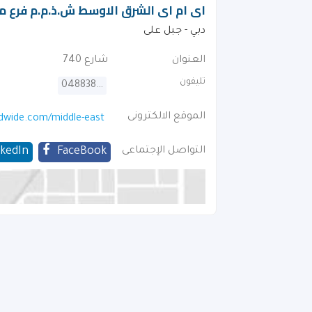
اى ام اى الشرق الاوسط ش.ذ.م.م فرع م
دبي - جبل على
العنوان
شارع 740
تليفون
048838818
الموقع الالكترونى
dwide.com/middle-east
التواصل الإجتماعى
FaceBook
nkedIn