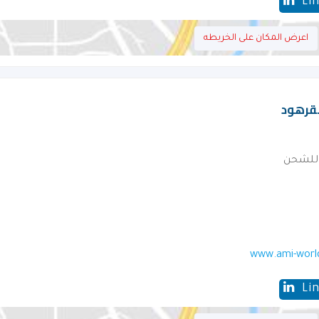
Li
اعرض المكان على الخريطه
قرهود‎
 للشحن
www.ami-worl
Li