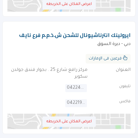
اعرض المكان على الخريطه
ايرولينك انترناشيونال للشحن ش.ذ.م.م فرع نايف‎
دبي - ديرة السوق
فرعين فى الإمارات
العنوان
مركز رافع شارع 25 . بجوار فندق جولدن
سكوير
تليفون
042248111
فاكس
042219600
اعرض المكان على الخريطه