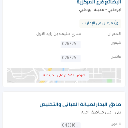
البضائع فرع المركزية
ابوظبي - مدينة ابوظبي
فرعين فى الإمارات
العنوان
شارع خليفة بن زايد الاول
تليفون
026725600
فاكس
026725608
اعرض المكان على الخريطه
صادق البحار لصيانة المبانى والتخليص
دبي - دبي مناطق اخرى
تليفون
043316020