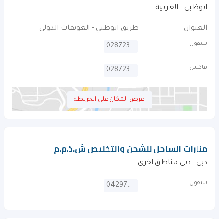
ابوظبي - الغربية
العنوان
طريق ابوظبي - الغويفات الدولى
تليفون
028723282
فاكس
028723269
اعرض المكان على الخريطه
منارات الساحل للشحن والتخليص ش.ذ.م.م
دبي - دبي مناطق اخرى
تليفون
042975414