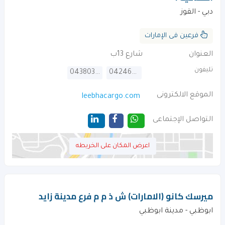
دبي - القوز
فرعين فى الإمارات
العنوان
شارع 13ب
تليفون
043803633
042463245
الموقع الالكترونى
leebhacargo.com
التواصل الإجتماعى
اعرض المكان على الخريطه
ميرسك كانو (الامارات) ش ذ م م فرع مدينة زايد
ابوظبي - مدينة ابوظبي