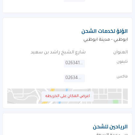
الؤلؤ لخدمات الشحن
ابوظبي - مدينة ابوظبي
العنوان
شارع الشيخ راشد بن سعيد
تليفون
026341710
فاكس
026340950
اعرض المكان على الخريطه
الرياحين للشحن