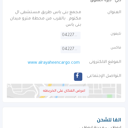
دبي - ديرة السوق
العنوان
مجمع بنى ياس طريق مستشفى ال
مكتوم . بالقرب من محطة مترو ميدان
بنى ياس
تليفون
042272215
فاكس
042272554
الموقع الالكترونى
www.alrayaheencargo.com
التواصل الإجتماعى
اعرض المكان على الخريطه
الفا للشحن