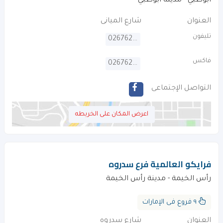
ابوظبي - مدينة ابوظبي
العنوان
شارع الميانى
تليفون
026762530
فاكس
026762531
التواصل الإجتماعى
اعرض المكان على الخريطه
فرايكو العالمية فرع سدروه
رأس الخيمة - مدينة رأس الخيمة
٩ فروع فى الإمارات
العنوان
شارع سدروه