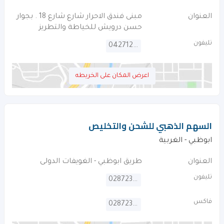
العنوان
مبنى فندق الاحرار شارع شارع 18 . بجوار
حسن درويش للخياطة والتطريز
تليفون
042712948
اعرض المكان على الخريطه
السهم الذهبي للشحن والتخليص
ابوظبي - الغربية
العنوان
طريق ابوظبي - الغويفات الدولى
تليفون
028723224
فاكس
028723055