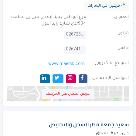
فرعين فى الإمارات
العنوان
فرع ابوظبى بناية ايه دى سى بى قطعة
904/دى شارع زايد الاول
تليفون
026728008
فاكس
026741778
الموقع الالكترونى
www.maersk.com
التواصل الإجتماعى
اعرض المكان على الخريطه
سعيد جمعة مطر للشحن والتخليص
دبي - ديرة السوق