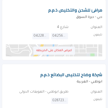
مرافئ للشحن والتخليص ذ.م.م
دبي - ديرة السوق
العنوان
شارع 4
تليفون
042284000
042562256
اعرض المكان على الخريطه
شركة وضاح لتخليص البضائع ذ.م.م
ابوظبي - الغربية
العنوان
طريق ابوظبي - الغويفات الدولى
تليفون
028723225