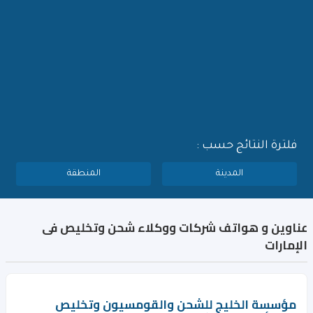
فلترة النتائج حسب :
المدينة
المنطقة
عناوين و هواتف شركات ووكلاء شحن وتخليص فى
الإمارات
مؤسسة الخليج للشحن والقومسيون وتخليص