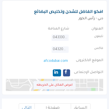
افكو الفاضل للشحن وتخليص البضائع
دبي - رأس الخور
العنوان
شارع المنامة
تليفون
043330303
فاكس
043200188
الموقع الالكترونى
afcodubai.com
التواصل الإجتماعى
اعرض المكان على الخريطه
السابق
صفحة ١
التالى