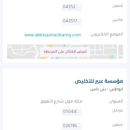
تليفون
043520082
فاكس
043517864
الموقع الالكترونى
www.abbasjumaclearing.com
اعرض المكان على الخريطه
مؤسسة عبير للتخليص
ابوظبي - بنى ياس
العنوان
مكة مول شارع التفوق
موبايل
0504443264
تليفون
026786346