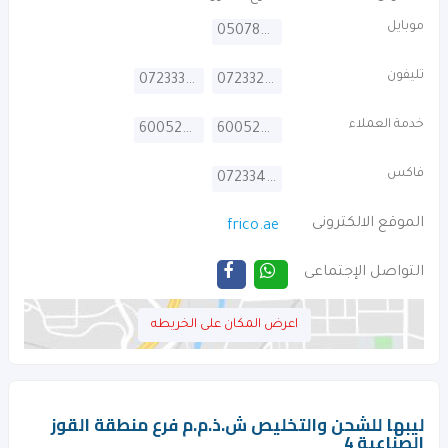
موبايل
0507857187
تليفون
072333876
072332345
خدمة العملاء
600522529
600522529
فاكس
072334561
الموقع الالكترونى
frico.ae
التواصل الإجتماعى
اعرض المكان على الخريطه
ليبها للشحن والتخليص ش.ذ.م.م فرع منطقة القوز
الصناعية 4