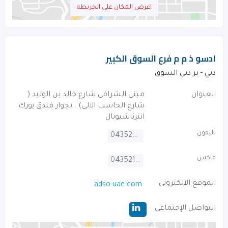
اعرض المكان على الخريطه
ادسو ذ م م فرع السوق الكبير
دبي - بر دبي السوق
العنوان
مبنى الشرافى شارع خالد بن الوليد (
شارع الحاسب الالى) . بجوار فندق يورك
انترناشيونال
تليفون
043526926
فاكس
043521672
الموقع الالكترونى
adso-uae.com
التواصل الإجتماعى