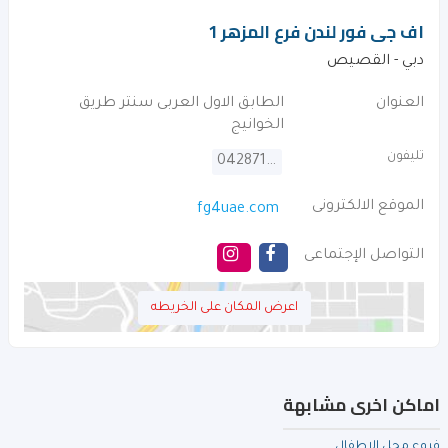
اف جى فور لندن فرع المزهر 1
دبي - القصيص
العنوان
الطابق الاول العربى سنتر طريق
الخوانيج
تليفون
042871600
الموقع الالكترونى
fg4uae.com
التواصل الإجتماعى
اعرض المكان على الخريطه
اماكن اخرى مشابهة
فروع محل الاطفال