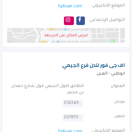
الموقع الالكترونى
fg4uae.com
التواصل الإجتماعى
اعرض المكان على الخريطه
اف جى فور لندن فرع الجيمي
ابوظبي - العين
العنوان
الطابق الاول الجيمي مول شارع حمدان
بن محمد
موبايل
0561495241
تليفون
037811100
الموقع الالكترونى