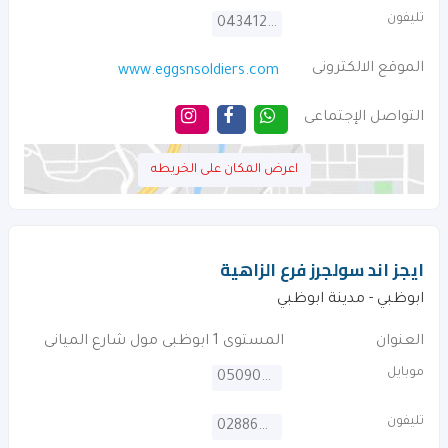
تليفون
043412806
الموقع الالكترونى
www.eggsnsoldiers.com
التواصل الإجتماعى
اعرض المكان على الخريطه
ايجز اند سولجرز فرع الزاهية
ابوظبي - مدينة ابوظبي
العنوان
المستوى 1 ابوظبى مول شارع الميانى
موبايل
0509075796
تليفون
028864214