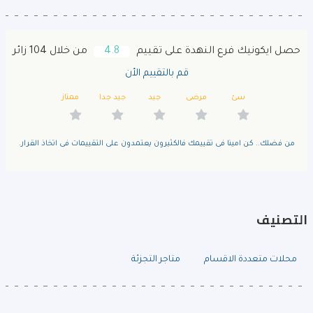
حصل ايكونيك فرع النهدة على تقييم
4.8
من خلال 104 زائر
قم بالتقييم الأن
سئ
مرضى
جيد
جيد جدا
ممتاز
من فضلك.. كن امينا فى تقييمك فالكثيرون يعتمدون على التقييمات فى اتخاذ القرار.
التصنيف
محلات متعددة الاقسام
متاجر التجزئة