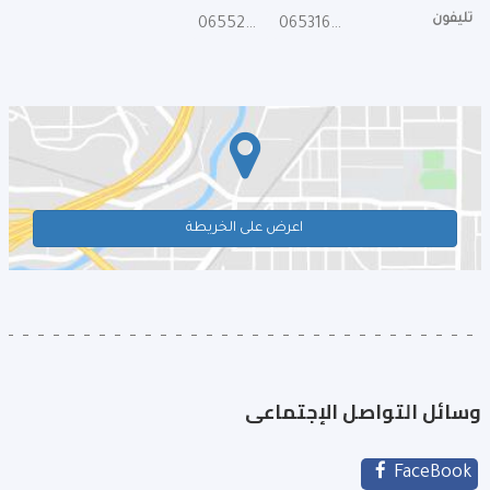
تليفون
065524188
065316611
اعرض على الخريطة
وسائل التواصل الإجتماعى
FaceBook