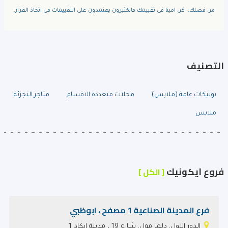
من فضلك.. كن امينا فى تقييمك فالكثيرون يعتمدون على التقييمات فى اتخاذ القرار.
التصنيف
بوتيكات عامة (ملابس)
محلات متعددة الاقسام
متاجر التجزئة
ملابس
فروع ايكونيك
[ الكل ]
فرع المدينة الصناعية 1 مصفح ، ابوظبي
الدور الاول, دلما مول, شارع 19 ، مدينة ايكاد 1