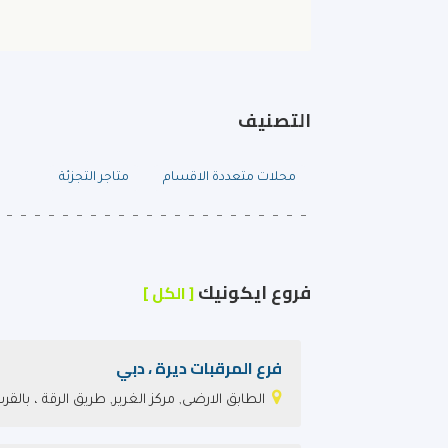
التصنيف
محلات متعددة الاقسام
متاجر التجزئة
فروع ايكونيك
[ الكل ]
فرع المرقبات ديرة ، دبي
الطابق الارضى, مركز الغرير, طريق الرقة ، بالقر