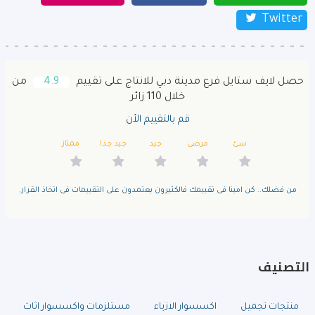
Twitter
حصل لايف ستايل فرع مدينة دبي للانتاج على تقييم
4.9
من
خلال 110 زائر
قم بالتقييم الأن
سئ
مرضى
جيد
جيد جدا
ممتاز
من فضلك.. كن امينا فى تقييمك فالكثيرون يعتمدون على التقييمات فى اتخاذ القرار.
التصنيف
منتجات تجميل
اكسسوار الازياء
مستلزمات واكسسوار اثاث