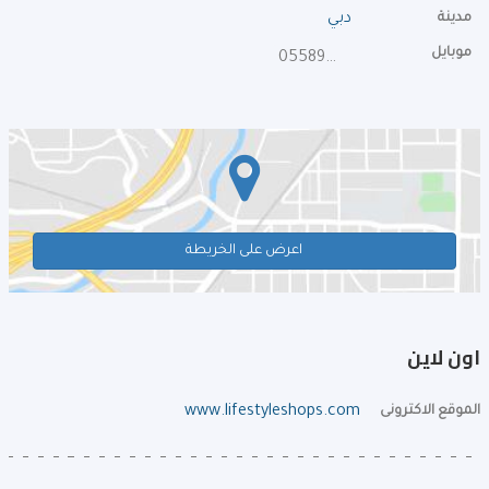
مدينة
دبي
موبايل
0558906396
اعرض على الخريطة
اون لاين
الموقع الاكترونى
www.lifestyleshops.com