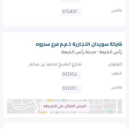
فاكس
072437976
شركة سويدان التجارية ذ.م.م فرع سدروه
رأس الخيمة - مدينة رأس الخيمة
العنوان
شارع الشيخ محمد بن سالم
تليفون
072352273
فاكس
072351138
اعرض المكان على الخريطه