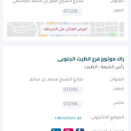
العنوان
شارع الشيخ صقر بن محمد القاسمي
تليفون
072226227
اعرض المكان على الخريطه
راك موتورز فرع الظيت الجنوبى
رأس الخيمة - الظيت
العنوان
شارع الشيخ محمد بن سالم
تليفون
072356888
فاكس
072356688
الموقع الالكترونى
rakmotors.ae