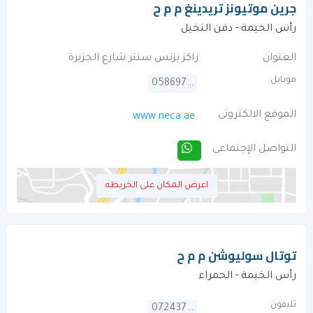
جرين موتيونز تريدينغ م م ح
رأس الخيمة - دفن النخيل
العنوان
راكز بزنس سنتر شارع الجزيرة
موبايل
0586970080
الموقع الالكترونى
www.neca.ae
التواصل الإجتماعى
اعرض المكان على الخريطه
توتال سوليوشن م م ح
رأس الخيمة - الحمراء
تليفون
072437973