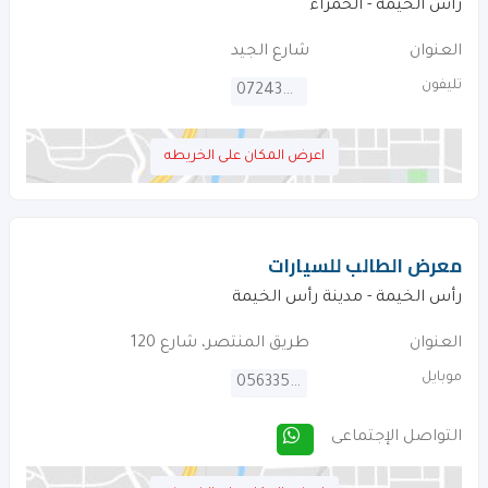
رأس الخيمة - الحمراء
العنوان
شارع الجيد
تليفون
072434911
اعرض المكان على الخريطه
معرض الطالب للسيارات
رأس الخيمة - مدينة رأس الخيمة
العنوان
طريق المنتصر، شارع 120
موبايل
0563352223
التواصل الإجتماعى