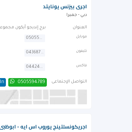
اجرى بيزنس يونايتد
دبي - جميرا
العنوان
برج إنديجو أيكون مجموع
موبايل
0505594789
تليفون
043687713
فاكس
044241179
التواصل الإجتماعى
0505594789
In
اجريكونسلتينج يوروب اس ايه - ابوظبى