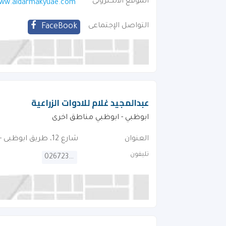
الموقع الالكترونى
ww.aldarmakyuae.com
التواصل الإجتماعى
FaceBook
عبدالمجيد غلام للادوات الزراعية
ابوظبي - ابوظبي مناطق اخرى
العنوان
شارع 12، طريق ابوظبى - العين
تليفون
026723419