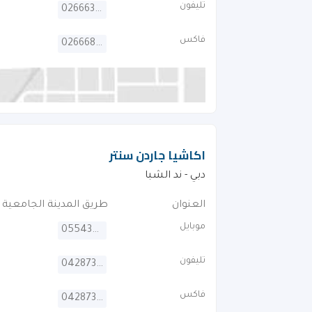
تليفون
026663001
فاكس
026668931
اكاشيا جاردن سنتر
دبي - ند الشبا
العنوان
طريق المدينة الجامعية 
موبايل
0554395987
تليفون
042873151
فاكس
042873152