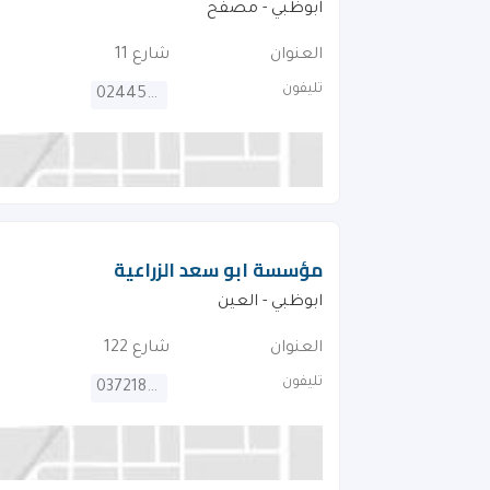
ابوظبي - مصفح
العنوان
شارع 11
تليفون
024454428
مؤسسة ابو سعد الزراعية
ابوظبي - العين
العنوان
شارع 122
تليفون
037218040