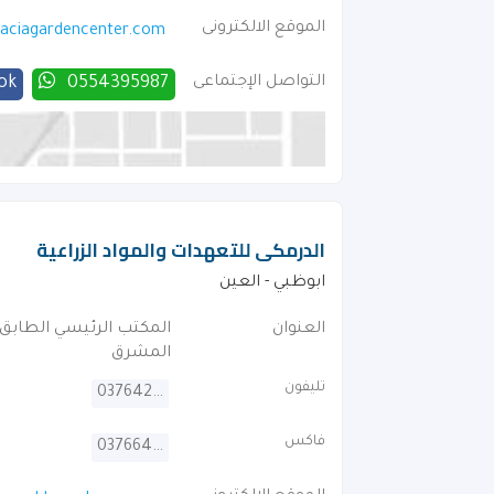
الموقع الالكترونى
aciagardencenter.com
التواصل الإجتماعى
0554395987
ok
الدرمكى للتعهدات والمواد الزراعية
ابوظبي - العين
العنوان
المشرق
تليفون
037642802
فاكس
037664890