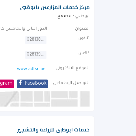
مركز خدمات المزارعين بابوظبى
ابوظبي - مصفح
العنوان
الدور الثانى والخامس كاب
تليفون
028138888
فاكس
028139999
الموقع الالكترونى
www.adfsc.ae
التواصل الإجتماعى
FaceBook
agram
خدمات ابوظبى للزراعة والتشجير