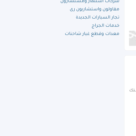
شركات استثمار ومستشارون
مقاولون واستشاريون رى
تجار السيارات الجديدة
خدمات الجراج
معدات وقطع غيار شاحنات
الب (شارع 133) . بجوار بنك