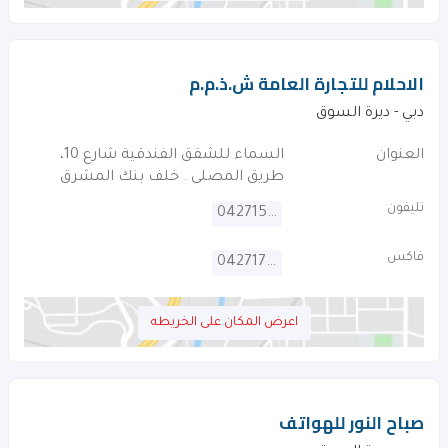
الاحلام للتجارة العامة ش.ذ.م.م
دبي - ديرة السوق
العنوان
السماء للشقق الفندقية شارع 10،
طريق المصلى . خلف بنك المشرق
تليفون
042715915
فاكس
042717081
اعرض المكان على الخريطه
صباح النور للهواتف