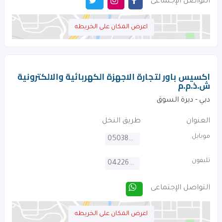
التواصل الإجتماعى
اعرض المكان على الخريطه
اكسيس باور لتجارة الاجهزة الكهربائية والالكترونية
ش.ذ.م.م
دبي - ديرة السوق
العنوان
طريق النخل
موبايل
0503848992
تليفون
042267202
التواصل الإجتماعى
اعرض المكان على الخريطه