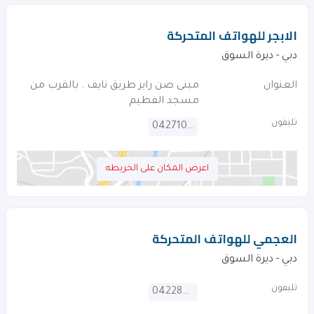
الابجر للهواتف المتحركة
دبي - ديرة السوق
العنوان
مبنى صن رايز طريق نايف . بالقرب من
مسجد الفطيم
تليفون
042710030
اعرض المكان على الخريطه
العجمي للهواتف المتحركة
دبي - ديرة السوق
تليفون
042282789