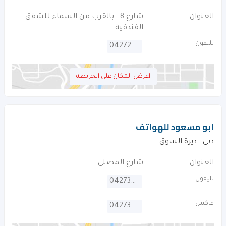
العنوان
شارع 8 . بالقرب من السماء للشقق
الفندقية
تليفون
042728272
اعرض المكان على الخريطه
ابو مسعود للهواتف
دبي - ديرة السوق
العنوان
شارع المصلى
تليفون
042735941
فاكس
042735943