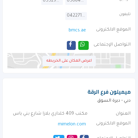
0552998392
0508402607
تليفون
042271773
الموقع الالكترونى
bmcs.ae
التواصل الإجتماعى
اعرض المكان على الخريطه
ميميلون فرع الرقة
دبي - ديرة السوق
العنوان
مكتب 409 كلداري بلازا شارع بني ياس
الموقع الالكترونى
mimelon.com