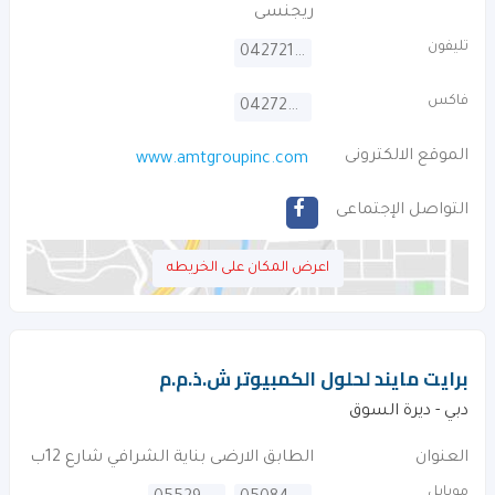
ريجنسى
تليفون
042721463
فاكس
042728990
الموقع الالكترونى
www.amtgroupinc.com
التواصل الإجتماعى
اعرض المكان على الخريطه
برايت مايند لحلول الكمبيوتر ش.ذ.م.م
دبي - ديرة السوق
العنوان
الطابق الارضى بناية الشرافي شارع 12ب
موبايل