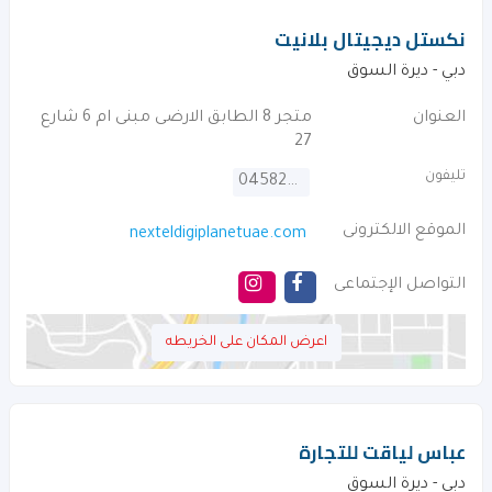
نكستل ديجيتال بلانيت
دبي - ديرة السوق
العنوان
متجر 8 الطابق الارضى مبنى ام 6 شارع
27
تليفون
045820201
الموقع الالكترونى
nexteldigiplanetuae.com
التواصل الإجتماعى
اعرض المكان على الخريطه
عباس لياقت للتجارة
دبي - ديرة السوق