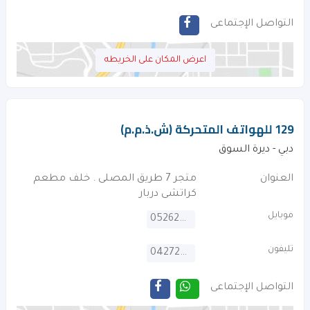
التواصل الإجتماعى
اعرض المكان على الخريطه
129 للهواتف المتحركة (ش.ذ.م.م)
دبي - ديرة السوق
العنوان
متجر 7 طريق المصلى . خلف مطعم
كراتشى دربار
موبايل
0526241335
تليفون
042724372
التواصل الإجتماعى