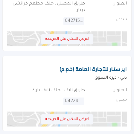
العنوان
طريق المصلى . خلف مطعم كراتشى
دربار
تليفون
042715166
اعرض المكان على الخريطه
اير ستار للتجارة العامة (ذ.م.م)
دبي - ديرة السوق
العنوان
طريق نايف . خلف نايف بارك
تليفون
042242781
اعرض المكان على الخريطه