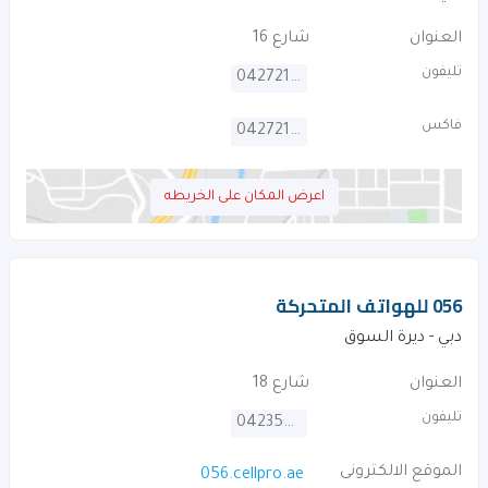
العنوان
شارع 16
تليفون
042721789
فاكس
042721780
اعرض المكان على الخريطه
056 للهواتف المتحركة
دبي - ديرة السوق
العنوان
شارع 18
تليفون
042358583
الموقع الالكترونى
056.cellpro.ae