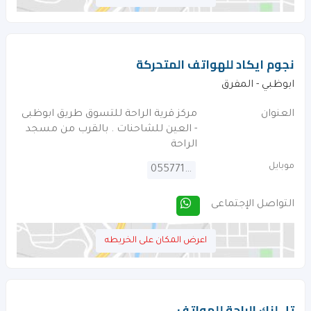
نجوم ايكاد للهواتف المتحركة
ابوظبي - المفرق
العنوان
مركز قرية الراحة للتسوق طريق ابوظبى
- العين للشاحنات . بالقرب من مسجد
الراحة
موبايل
0557711155
التواصل الإجتماعى
اعرض المكان على الخريطه
تل لنك الراحة للهواتف