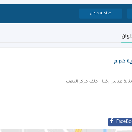
ضاحية حلوان
لوان
ية ذ.م.م
FaceBo