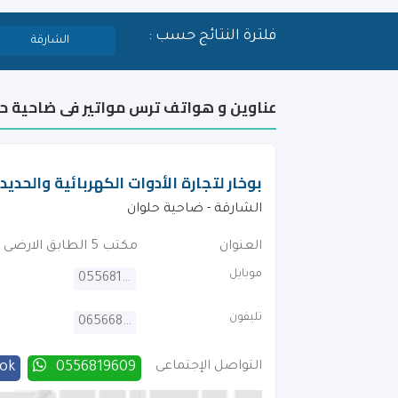
فلترة النتائج حسب :
الشارقة
عناوين و هواتف ترس مواتير فى ضاحية ح
بوخار لتجارة الأدوات الكهربائية والحديد
الشارقة - ضاحية حلوان
العنوان
مكتب 5 الطابق الارضى بناية عباس رضا . خلف مركز الذهب
موبايل
0556819609
تليفون
065668076
التواصل الإجتماعى
0556819609
ok