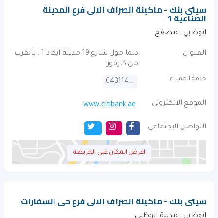
سيتى بنك - ماكينة الصراف الالى فرع المدينة
الصناعية 1
ابوظبي - مصفح
العنوان
دلما مول شارع 19 مدينة ايكاد 1 . بالقرب
من كارفور
خدمة العملاء
043114000
الموقع الالكترونى
www.citibank.ae
التواصل الإجتماعى
اعرض المكان على الخريطه
سيتى بنك - ماكينة الصراف الالى فرع حى السفارات
ابوظبي - مدينة ابوظبي