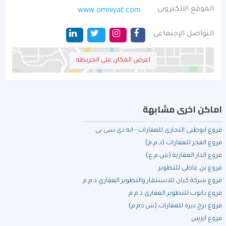
الموقع الالكترونى
www.omniyat.com
التواصل الإجتماعى
اعرض المكان على الخريطه
اماكن اخرى مشابهة
فروع ابوظبى التجارى للعقارات - ايه دى سى بى
فروع الفجر للعقارات (ذ.م.م)
فروع الدار العقارية (ش.م.ع)
فروع بن غاطى للتطوير
فروع شركة كيان للاستثمار والتطوير العقاري ذ.م.م
فروع دانوب للتطوير العقارى ذ.م.م
فروع برج ديرة للعقارات (ش·ذ·م·م)
فروع ايرس