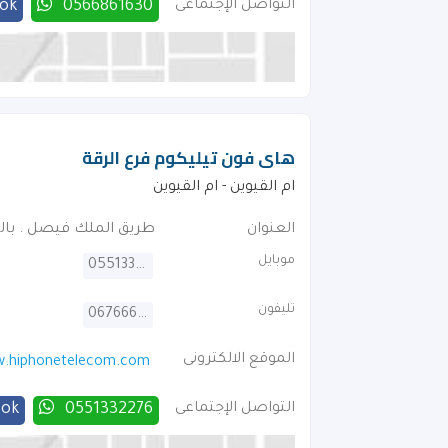
التواصل الإجتماعى
0566861630
ok
هاى فون تيليكوم فرع الرقة
ام القيوين - ام القيوين
العنوان
طريق الملك فيصل . بال
موبايل
0551332276
تليفون
067666101
الموقع الالكترونى
.hiphonetelecom.com
التواصل الإجتماعى
0551332276
ook