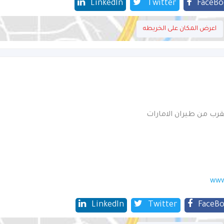
LinkedIn
Twitter
FaceBo
اعرض المكان على الخريطه
قرب من طيران الامارات
www
LinkedIn
Twitter
FaceB