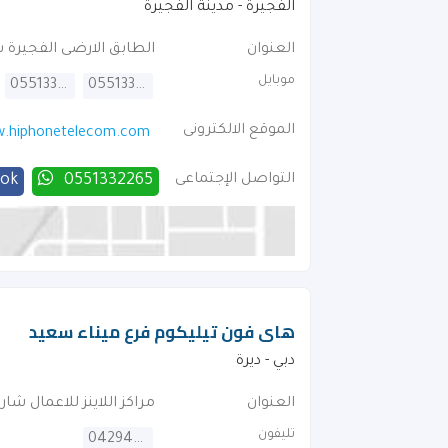
الفجيرة - مدينة الفجيرة
العنوان
الطابق الارضى الفجيرة 
موبايل
0551332286
0551332265
الموقع الالكترونى
.hiphonetelecom.com
التواصل الإجتماعى
0551332265
ook
هاى فون تيليكوم فرع ميناء سعيد
دبي - ديرة
العنوان
مراكز اللاينز للاعمال شار
تليفون
042946664