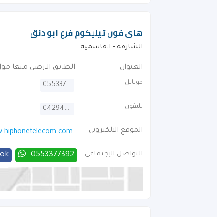
هاى فون تيليكوم فرع ابو دنق
الشارقة - القاسمية
العنوان
الطابق الارضى ميغا مول
موبايل
0553377392
تليفون
042946664
الموقع الالكترونى
.hiphonetelecom.com
التواصل الإجتماعى
0553377392
ook