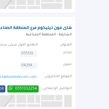
هاى فون تيليكوم فرع المنطقة الصناعية
الشارقة - المنطقة الصناعية
العنوان
الطابق الاول سيتى سنتر
موبايل
0551332254
تليفون
042946664
الموقع الالكترونى
.hiphonetelecom.com
التواصل الإجتماعى
0551332254
ok