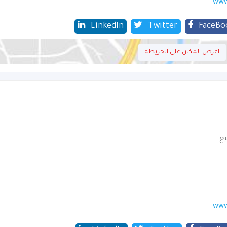
www
LinkedIn
Twitter
FaceBo
اعرض المكان على الخريطه
يع
www