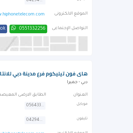
042946664
الموقع الالكترونى
.hiphonetelecom.com
التواصل الإجتماعى
0551332256
ook
هاى فون تيليكوم فرع مدينة دبي للانتا
دبي - جميرا
العنوان
الطابق الارضى المعيصم
موبايل
0564336372
تليفون
042946664