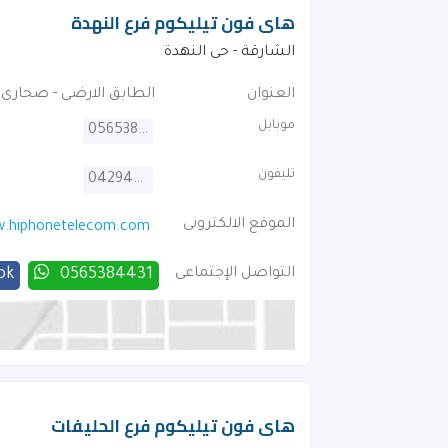
هاى فون تيليكوم فرع النهدة
الشارقة - حى النهدة
العنوان
الطابق الارضى - صحارى 
موبايل
0565384431
تليفون
042946664
الموقع الالكترونى
.hiphonetelecom.com
التواصل الإجتماعى
0565384431
ok
هاى فون تيليكوم فرع الحليفات