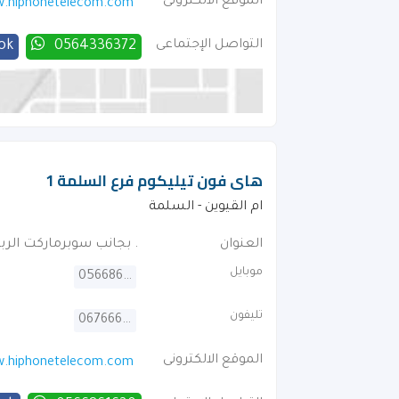
الموقع الالكترونى
.hiphonetelecom.com
التواصل الإجتماعى
0564336372
ok
هاى فون تيليكوم فرع السلمة 1
ام القيوين - السلمة
العنوان
. بجانب سوبرماركت الرب
موبايل
0566861630
تليفون
067666171
الموقع الالكترونى
.hiphonetelecom.com