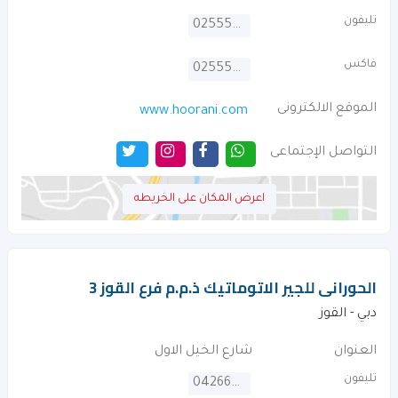
تليفون
025557669
فاكس
025557688
الموقع الالكترونى
www.hoorani.com
التواصل الإجتماعى
اعرض المكان على الخريطه
الحورانى للجير الاتوماتيك ذ.م.م فرع القوز 3
دبي - القوز
العنوان
شارع الخيل الاول
تليفون
042667630