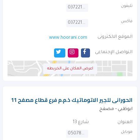
تليفون
037221075
فاكس
037221085
الموقع الالكترونى
www.hoorani.com
التواصل الإجتماعى
اعرض المكان على الخريطه
الحورانى للجير الاتوماتيك ذ.م.م فرع قطاع مصفح 11
ابوظبي - مصفح
العنوان
شارع 13
موبايل
0507872774