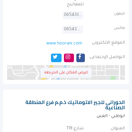
للمفاتيح
تليفون
065433304
فاكس
065434766
الموقع الالكترونى
www.hoorani.com
التواصل الإجتماعى
اعرض المكان على الخريطه
الحورانى للجير الاتوماتيك ذ.م.م فرع المنطقة
الصناعية
ابوظبي - العين
العنوان
شارع 118