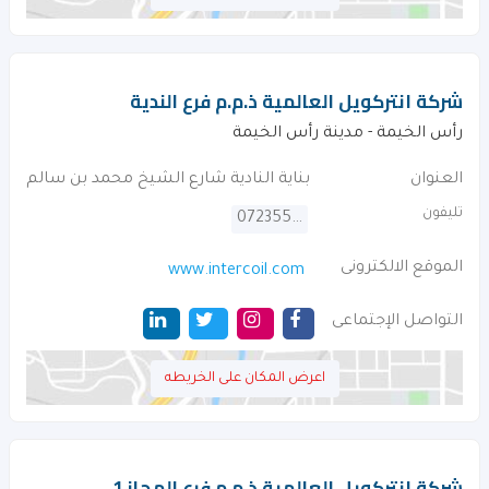
شركة انتركويل العالمية ذ.م.م فرع الندية
رأس الخيمة - مدينة رأس الخيمة
العنوان
بناية النادية شارع الشيخ محمد بن سالم
تليفون
072355646
الموقع الالكترونى
www.intercoil.com
التواصل الإجتماعى
اعرض المكان على الخريطه
شركة انتركويل العالمية ذ.م.م فرع المجاز 1