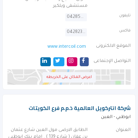
مستشفى ويلكير
تليفون
042850987
فاكس
042823038
الموقع الالكترونى
www.intercoil.com
التواصل الإجتماعى
اعرض المكان على الخريطه
شركة انتركويل العالمية ذ.م.م فرع الكويتات
ابوظبي - العين
العنوان
الطابق الارضى مول العين شارع عثمان
بن عفان ( شارع 139 ) . امام بنك ابوظبى