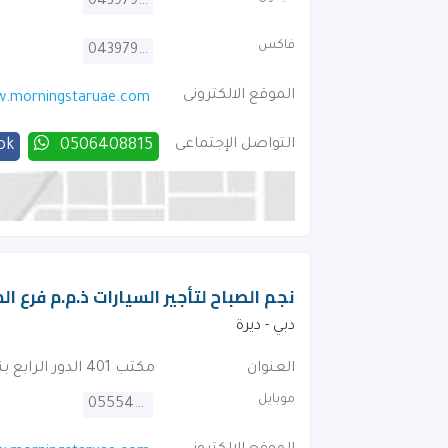
043979266
فاكس
043979633
الموقع الالكترونى
.morningstaruae.com
التواصل الإجتماعى
0506408815
ok
نجم الصباح لتأجير السيارات ذ.م.م فرع الم
دبي - ديرة
العنوان
مكتب 401 الدور الرابع بناية ايه بى بلازا بناية 7 شارع الاتحاد
موبايل
0555423604