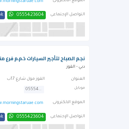
الموقع الالكترونى
.morningstaruae.com
التواصل الإجتماعى
0555423604
ok
نجم الصباح لتأجير السيارات ذ.م.م فرع من
دبي - القوز
العنوان
القوز مول شارع 17ب
موبايل
0555423604
الموقع الالكترونى
.morningstaruae.com
التواصل الإجتماعى
0555423604
ok