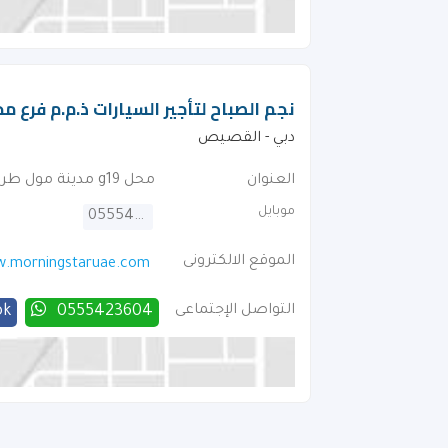
نجم الصباح لتأجير السيارات ذ.م.م فرع مح
دبي - القصيص
العنوان
محل g19 مدينة مول طريق بيروت
موبايل
0555423604
الموقع الالكترونى
.morningstaruae.com
التواصل الإجتماعى
0555423604
ok