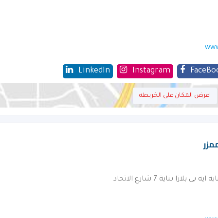
www
LinkedIn
Instagram
FaceBo
اعرض المكان على الخريطه
مزر