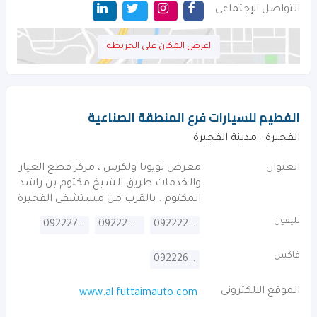
التواصل الإجتماعى
اعرض المكان على الخريطه
الفطيم للسيارات فرع المنطقة الصناعية
الفجيرة - مدينة الفجيرة
العنوان
معرض تويوتا ولكزس ، مركز قطع الغيار
والخدمات طريق الشيخ مكتوم بن راشد
المكتوم . بالقرب من مستشفى الفجيرة
تليفون
092227157
092224157
092222157
فاكس
092226452
الموقع الالكترونى
www.al-futtaimauto.com