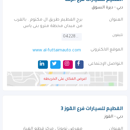
دبي - ديرة السوق
العنوان
برج الفطيم طريق ال مكتوم . بالقرب
من ميدان محطة مترو بنى ياس
تليفون
042288443
الموقع الالكترونى
www.al-futtaimauto.com
التواصل الإجتماعى
اعرض المكان على الخريطه
الفطيم للسيارات فرع القوز 3
دبي - القوز
العنوان
معرض تويوتا ، مركز قطع الغيار