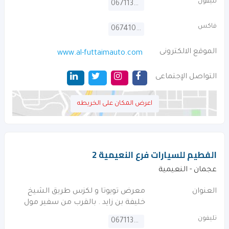
تليفون
067113222
فاكس
067410703
الموقع الالكترونى
www.al-futtaimauto.com
التواصل الإجتماعى
اعرض المكان على الخريطه
الفطيم للسيارات فرع النعيمية 2
عجمان - النعيمية
العنوان
معرض تويوتا و لكزس طريق الشيخ
خليفة بن زايد . بالقرب من سفير مول
تليفون
067113333