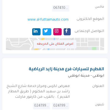
فاكس
067410147
الموقع الالكترونى
www.al-futtaimauto.com
التواصل الإجتماعى
اعرض المكان على الخريطه
الفطيم للسيارات فرع مدينة زايد الرياضية
ابوظبي - مدينة ابوظبي
العنوان
معرض لكزس ومركز خدمة شارع الشيخ
راشد بن سعيد المكتوم ( طريق المطار
القديم ) . بالقرب من كارفور ماركت
تليفون
024199888
024199805