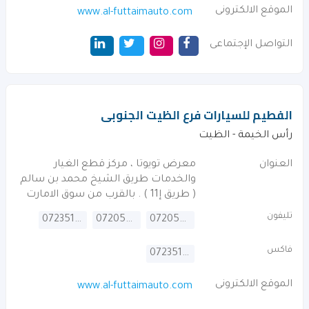
الموقع الالكترونى
www.al-futtaimauto.com
التواصل الإجتماعى
الفطيم للسيارات فرع الظيت الجنوبى
رأس الخيمة - الظيت
العنوان
معرض تويوتا ، مركز قطع الغيار
والخدمات طريق الشيخ محمد بن سالم
( طريق إ11 ) . بالقرب من سوق الامارت
تليفون
072351542
072059799
072059788
فاكس
072351310
الموقع الالكترونى
www.al-futtaimauto.com