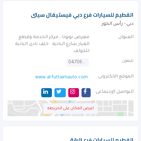
الفطيم للسيارات فرع دبي فيستيفال سيتى
دبي - رأس الخور
العنوان
معرض تويوتا ، مركز الخدمة وقطع
الغيار شارع البادية . خلف نادى البادية
للجولف
تليفون
047062777
الموقع الالكترونى
www.al-futtaimauto.com
التواصل الإجتماعى
اعرض المكان على الخريطه
الفطيم للسيارات فرع الرقة