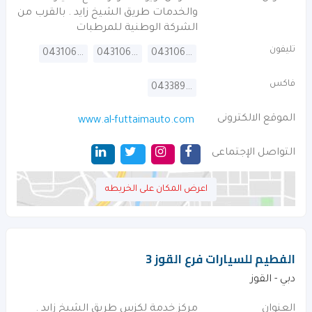
والخدمات طريق الشيخ زايد . بالقرب من
الشركة الوطنية للمرطبات
تليفون
043106666
043106567
043106500
فاكس
043389282
الموقع الالكترونى
www.al-futtaimauto.com
التواصل الإجتماعى
اعرض المكان على الخريطه
الفطيم للسيارات فرع القوز 3
دبي - القوز
العنوان
مركز خدمة لكزس طريق الشيخ زايد .