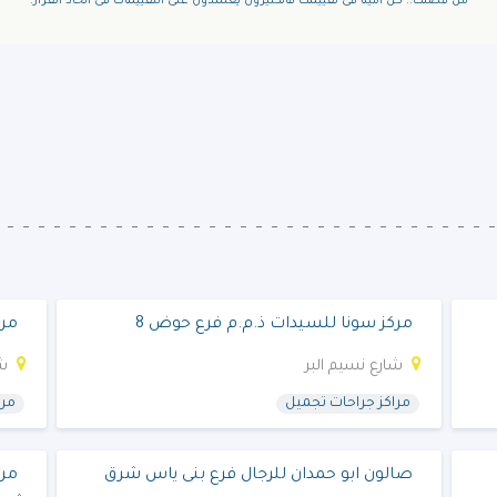
من فضلك.. كن امينا فى تقييمك فالكثيرون يعتمدون على التقييمات فى اتخاذ القرار.
مركز سونا للسيدات ذ.م.م فرع حوض 8
مرك
شارع نسيم البر
شا
مراكز جراحات تجميل
مرا
صالون ابو حمدان للرجال فرع بنى ياس شرق
مرك