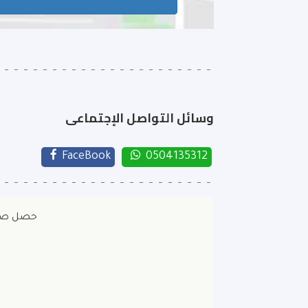
وسائل التواصل الإجتماعى
FaceBook
0504135312
حصل صالون