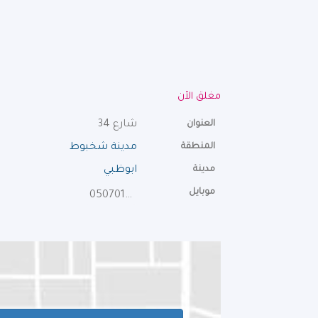
مغلق الأن
العنوان
شارع 34
المنطقة
مدينة شخبوط
مدينة
ابوظبي
موبايل
0507013618