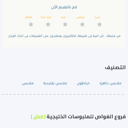
قم بالتقييم الأن
سئ
مرضى
جيد
جيد جدا
ممتاز
من فضلك.. كن امينا فى تقييمك فالكثيرون يعتمدون على التقييمات فى اتخاذ القرار.
التصنيف
ملابس جاهزة
خياطون
ملابس تقليدية
ملابس
فروع الغواص للملبوسات الخليجية
[ الكل ]