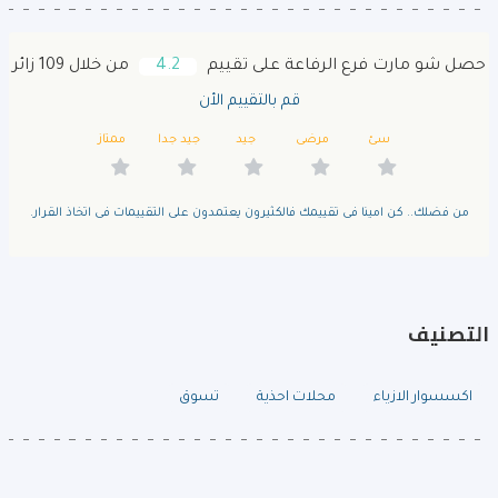
حصل شو مارت فرع الرفاعة على تقييم
4.2
من خلال 109 زائر
قم بالتقييم الأن
سئ
مرضى
جيد
جيد جدا
ممتاز
من فضلك.. كن امينا فى تقييمك فالكثيرون يعتمدون على التقييمات فى اتخاذ القرار.
التصنيف
اكسسوار الازياء
محلات احذية
تسوق