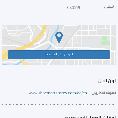
تليفون
043519560
اعرض على الخريطة
اون لاين
الموقع الاكترونى
www.shoemartstores.com/ae/en
اوقات العمل الإسبوعية