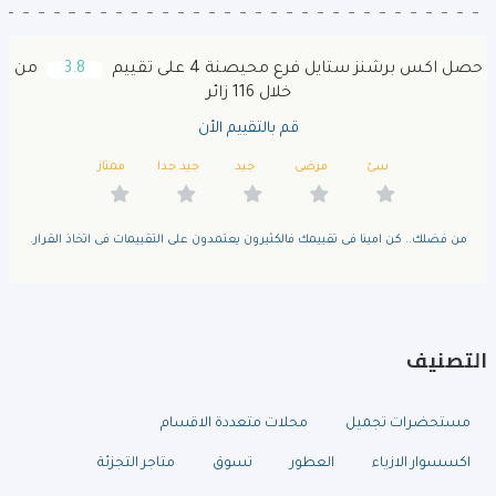
حصل اكس برشنز ستايل فرع محيصنة 4 على تقييم
3.8
من
خلال 116 زائر
قم بالتقييم الأن
سئ
مرضى
جيد
جيد جدا
ممتاز
من فضلك.. كن امينا فى تقييمك فالكثيرون يعتمدون على التقييمات فى اتخاذ القرار.
التصنيف
مستحضرات تجميل
محلات متعددة الاقسام
اكسسوار الازياء
العطور
تسوق
متاجر التجزئة