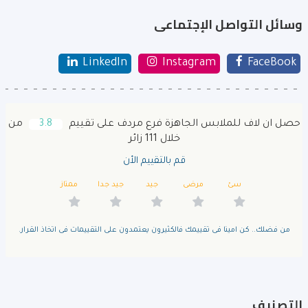
وسائل التواصل الإجتماعى
LinkedIn
Instagram
FaceBook
حصل ان لاف للملابس الجاهزة فرع مردف على تقييم
3.8
من
خلال 111 زائر
قم بالتقييم الأن
سئ
مرضى
جيد
جيد جدا
ممتاز
من فضلك.. كن امينا فى تقييمك فالكثيرون يعتمدون على التقييمات فى اتخاذ القرار.
التصنيف